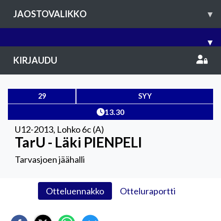
JAOSTOVALIKKO
▾
▾
KIRJAUDU
29
SYY
13.30
U12-2013
,
Lohko 6c (A)
TarU - Läki PIENPELI
Tarvasjoen jäähalli
Otteluennakko
Otteluraportti