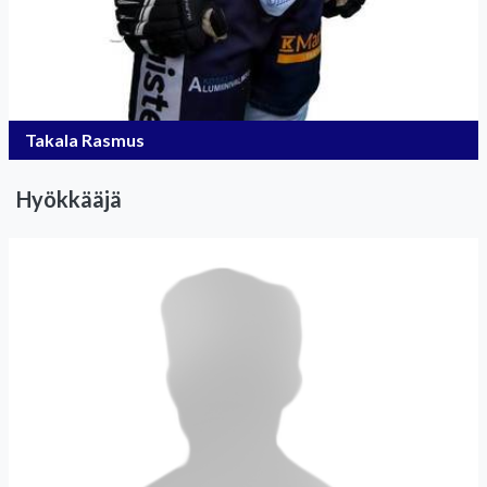
Takala Rasmus
Hyökkääjä