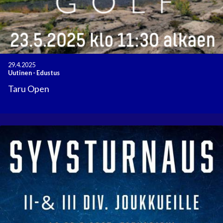
29.4.2025
Uutinen
-
Edustus
Taru Open