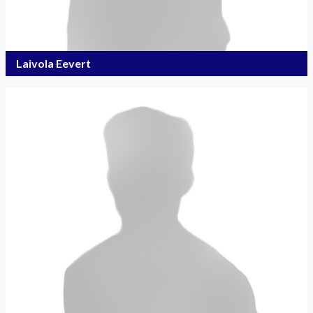
Laivola Eevert