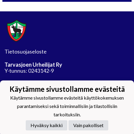
Tietosuojaseloste
Tarvasjoen Urheilijat Ry
Y-tunnus: 0243142-9
Jäähalli
Käytämme sivustollamme evästeitä
Auranmaan tekojaarata Oy
Areenatie 30
Käytämme sivustollamme evästeitä käyttökokemuksen
21450 Tarvasjoki
parantamiseksi sekä toiminnallisiin ja tilastollisiin
tarkoituksiin.
Hyväksy kaikki
Vain pakolliset