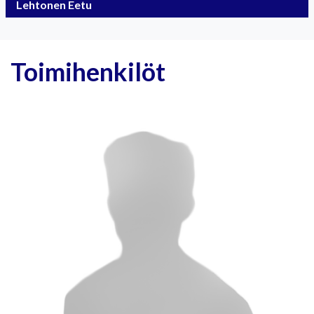
Lehtonen Eetu
Toimihenkilöt