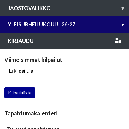
JAOSTOVALIKKO
▾
YLEISURHEILUKOULU 26-27
▾
KIRJAUDU
Viimeisimmät kilpailut
Ei kilpailuja
Kilpailulista
Tapahtumakalenteri