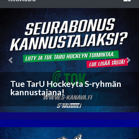
Previous
Nex
Seura-asut verkkokaupasta