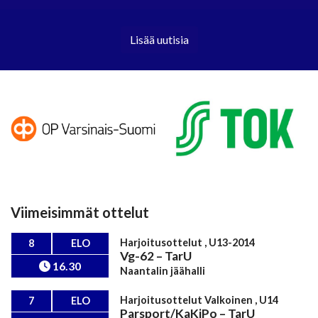
Lisää uutisia
Viimeisimmät ottelut
Harjoitusottelut , U13-2014
8
ELO
Vg-62
–
TarU
16.30
Naantalin jäähalli
Harjoitusottelut Valkoinen , U14
7
ELO
Parsport/KaKiPo
–
TarU