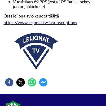
Vuositilaus 69,90€ (josta 10€ TarU Hockey
juniorijääkiekolle)
Osta leijona-tv oikeudet täältä
https://www.leijonat.tv/fi/subscriptions