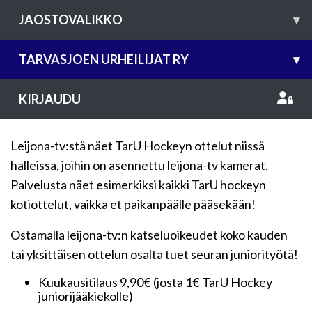
JAOSTOVALIKKO
▾
TARVASJOEN URHEILIJAT RY
▾
KIRJAUDU
Leijona-tv:stä näet TarU Hockeyn ottelut niissä
halleissa, joihin on asennettu leijona-tv kamerat.
Palvelusta näet esimerkiksi kaikki TarU hockeyn
kotiottelut, vaikka et paikanpäälle pääsekään!
Ostamalla leijona-tv:n katseluoikeudet koko kauden
tai yksittäisen ottelun osalta tuet seuran juniorityötä!
Kuukausitilaus 9,90€ (josta 1€ TarU Hockey
juniorijääkiekolle)