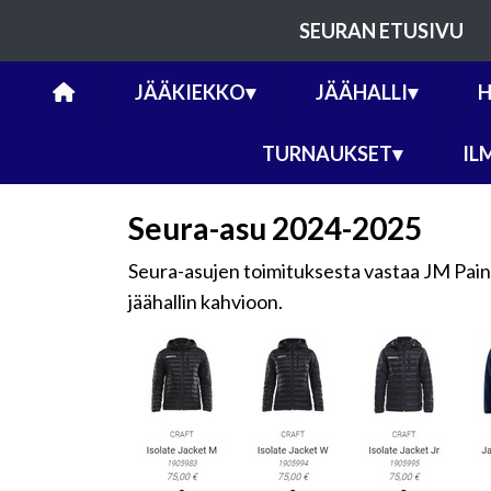
SEURAN ETUSIVU
JÄÄKIEKKO
▾
JÄÄHALLI
▾
H
TURNAUKSET
▾
IL
Seura-asu 2024-2025
Seura-asujen toimituksesta vastaa JM Pain
jäähallin kahvioon.