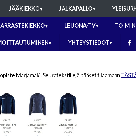
JÄÄKIEKKO
▾
JALKAPALLO
▾
YLEISUR
ARRASTEKIEKKO
▾
LEIJONA-TV
▾
TOIMIN
MOITTAUTUMINEN
▾
YHTEYSTIEDOT
▾
opiste Marjamäki. Seuratekstiilejä pääset tilaamaan
TÄST