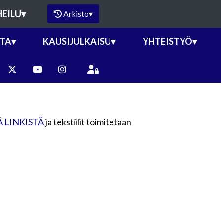
HEILU
▾
Arkisto
▾
TA
▾
KAUSIJULKAISU
▾
YHTEISTYÖ
▾
Ä LINKISTÄ
ja tekstiilit toimitetaan