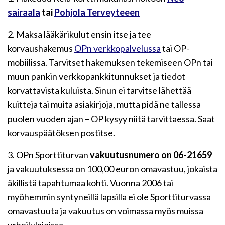
sairaala
tai
Pohjola Terveyteeen
2. Maksa lääkärikulut ensin itse ja tee
korvaushakemus
OPn verkkopalvelussa
tai OP-
mobiilissa. Tarvitset hakemuksen tekemiseen OPn tai
muun pankin verkkopankkitunnukset ja tiedot
korvattavista kuluista. Sinun ei tarvitse lähettää
kuitteja tai muita asiakirjoja, mutta pidä ne tallessa
puolen vuoden ajan – OP kysyy niitä tarvittaessa. Saat
korvauspäätöksen postitse.
3. OPn Sporttiturvan
vakuutusnumero on 06-21659
ja vakuutuksessa on 100,00 euron omavastuu, jokaista
äkillistä tapahtumaa kohti
.
Vuonna 2006 tai
myöhemmin syntyneillä lapsilla ei ole Sporttiturvassa
omavastuuta ja vakuutus on voimassa myös muissa