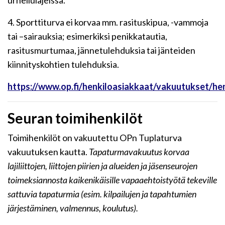
urheilulajeissa.
4. Sporttiturva ei korvaa mm. rasituskipua, -vammoja
tai –sairauksia; esimerkiksi penikkatautia,
rasitusmurtumaa, jännetulehduksia tai jänteiden
kiinnityskohtien tulehduksia.
https://www.op.fi/henkiloasiakkaat/vakuutukset/hen
Seuran toimihenkilöt
Toimihenkilöt on vakuutettu OPn Tuplaturva
vakuutuksen kautta.
Tapaturmavakuutus korvaa
lajiliittojen, liittojen piirien ja alueiden ja jäsenseurojen
toimeksiannosta kaikenikäisille vapaaehtoistyötä tekeville
sattuvia tapaturmia (esim. kilpailujen ja tapahtumien
järjestäminen, valmennus, koulutus).