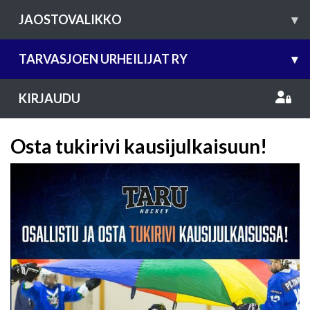
JAOSTOVALIKKO
▾
TARVASJOEN URHEILIJAT RY
▾
KIRJAUDU
Osta tukirivi kausijulkaisuun!