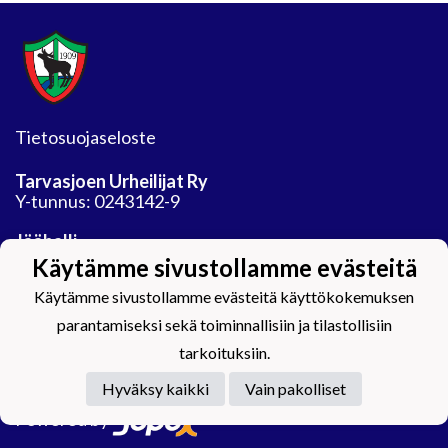
Tietosuojaseloste
Tarvasjoen Urheilijat Ry
Y-tunnus: 0243142-9
Jäähalli
Auranmaan tekojaarata Oy
Käytämme sivustollamme evästeitä
Areenatie 30
Käytämme sivustollamme evästeitä käyttökokemuksen
21450 Tarvasjoki
parantamiseksi sekä toiminnallisiin ja tilastollisiin
tarkoituksiin.
Hyväksy kaikki
Vain pakolliset
Powered by