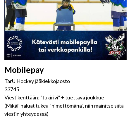
Mobilepay
TarU Hockey jääkiekkojaosto
33745
Viestikenttään: "tukirivi" + tuettava joukkue
(Mikäli haluat tukea "nimettömänä", niin mainitse siitä
viestin yhteydessä)