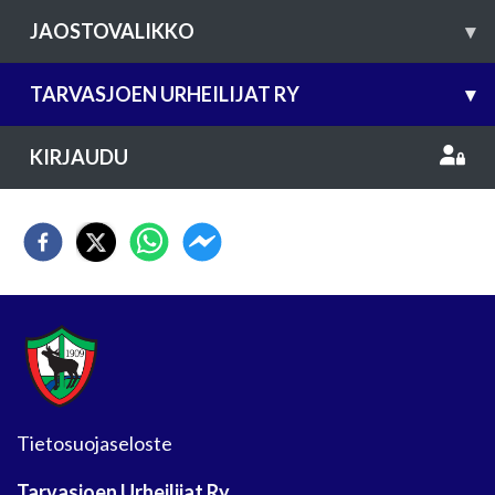
JAOSTOVALIKKO
▾
TARVASJOEN URHEILIJAT RY
▾
KIRJAUDU
Tietosuojaseloste
Tarvasjoen Urheilijat Ry