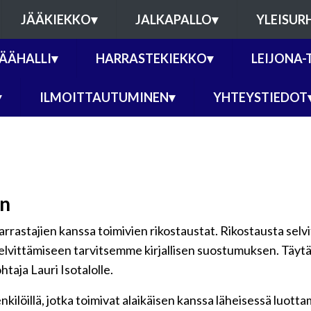
JÄÄKIEKKO
▾
JALKAPALLO
▾
YLEISUR
JÄÄHALLI
▾
HARRASTEKIEKKO
▾
LEIJONA-
▾
ILMOITTAUTUMINEN
▾
YHTEYSTIEDOT
en
harrastajien kanssa toimivien rikostaustat. Rikostausta sel
lvittämiseen tarvitsemme kirjallisen suostumuksen. Täytä 
taja Lauri Isotalolle.
nkilöillä, jotka toimivat alaikäisen kanssa läheisessä luott