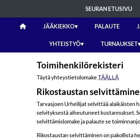
SEURAN ETUSIVU
JÄÄKIEKKO
▾
PALAUTE
YHTEISTYÖ
▾
TURNAUKSET
Toimihenkilörekisteri
Täytä yhteystietolomake
TÄÄLLÄ
Rikostaustan selvittämin
Tarvasjoen Urheilijat selvittää alaikäisten 
selvityksestä aiheutuneet kustannukset. Se
selvittämislomake ja palaute se toiminnanjoh
Rikostaustan selvittäminen on pakollista he