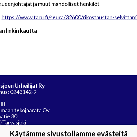
kkueenjohtajat ja muut mahdolliset henkilöt.
ä
https://www.taru.fi/seura/32600/rikostaustan-selvittam
n linkin kautta
sjoen Urheilijat Ry
nus: 0243142-9
lli
maan tekojaarata Oy
atie 30
 Tarvasjoki
Käytämme sivustollamme evästeitä