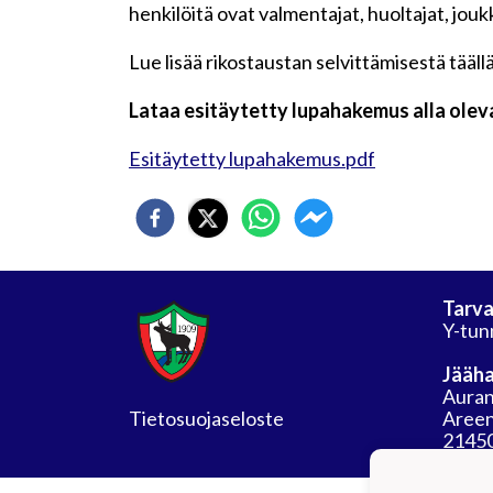
henkilöitä ovat valmentajat, huoltajat, jou
Lue lisää rikostaustan selvittämisestä tääll
Lataa esitäytetty lupahakemus alla oleva
Esitäytetty lupahakemus.pdf
Tarva
Y-tun
Jääha
Auran
Tietosuojaseloste
Areen
21450