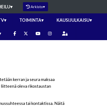
HEILU
▾
Arkisto
▾
TV
▾
TOIMINTA
▾
KAUSIJULKAISU
▾
▾
vitetään kerran ja seura maksaa
liitteenä oleva rikostaustan
amussuhteessa tai kontaktissa. Näitä