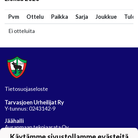
Pvm
Ottelu
Paikka
Sarja
Joukkue
Tulo
Ei otteluita
Tietosuojaseloste
Tarvasjoen Urheilijat Ry
Y-tunnus: 0243142-9
Jäähalli
Auranmaan tekojaarata Oy
Areenatie 30
Käytämme sivustollamme evästeitä