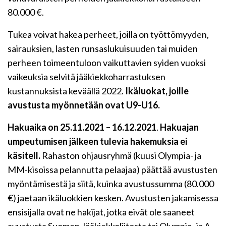
80.000 €.
Tukea voivat hakea perheet, joilla on työttömyyden,
sairauksien, lasten runsaslukuisuuden tai muiden
perheen toimeentuloon vaikuttavien syiden vuoksi
vaikeuksia selvitä jääkiekkoharrastuksen
kustannuksista keväällä 2022.
Ikäluokat, joille
avustusta myönnetään ovat
U9-U16
.
Hakuaika on 25.11.2021 – 16.12.2021
.
Hakuajan
umpeutumisen jälkeen tulevia hakemuksia ei
käsitell.
Rahaston ohjausryhmä (kuusi Olympia- ja
MM-kisoissa pelannutta pelaajaa) päättää avus­tusten
myöntämisestä ja siitä, kuinka avustussumma (80.000
€) jaetaan ikäluokkien kesken. Avustusten jakamisessa
ensisijalla ovat ne hakijat, jotka eivät ole saaneet