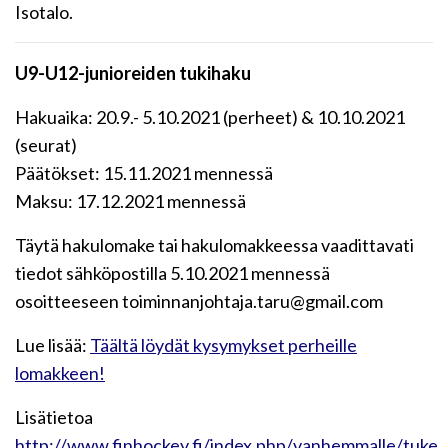
Isotalo.
U9-U12-junioreiden tukihaku
Hakuaika: 20.9.- 5.10.2021 (perheet) & 10.10.2021
(
seurat
)
Päätökset: 15.11.2021 mennessä
Maksu: 17.12.2021 mennessä
Täytä hakulomake tai hakulomakkeessa vaadittavati
tiedot sähköpostilla 5.10.2021 mennessä
osoitteeseen toiminnanjohtaja.taru@gmail.com
Lue lisää:
Täältä löydät kysymykset perheille
lomakkeen!
Lisätietoa
http://www.finhockey.fi/index.php/vanhemmalle/tuke..