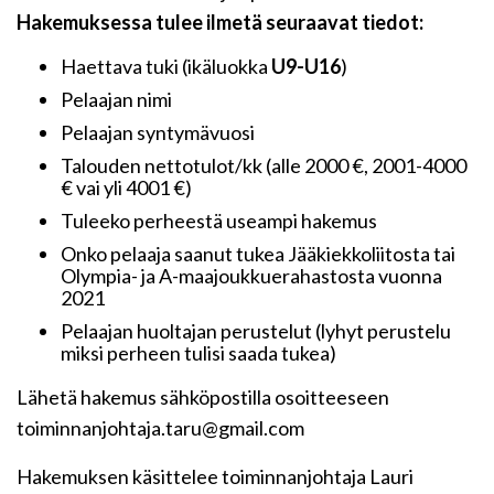
Hakemuksessa tulee ilmetä seuraavat tiedot:
Haettava tuki (ikäluokka
U9-U16
)
Pelaajan nimi
Pelaajan syntymävuosi
Talouden nettotulot/kk (alle 2000 €, 2001-4000
€ vai yli 4001 €)
Tuleeko perheestä useampi hakemus
Onko pelaaja saanut tukea Jääkiekkoliitosta tai
Olympia- ja A-maajoukkuerahastosta vuonna
2021
Pelaajan huoltajan perustelut (lyhyt perustelu
miksi perheen tulisi saada tukea)
Lähetä hakemus sähköpostilla osoitteeseen
toiminnanjohtaja.taru@gmail.com
Hakemuksen käsittelee toiminnanjohtaja Lauri