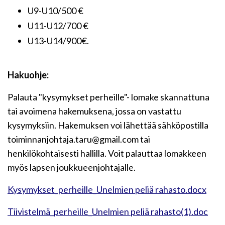
U9-U10/500 €
U11-U12/700 €
U13-U14/900€.
Hakuohje:
Palauta "kysymykset perheille"- lomake skannattuna
tai avoimena hakemuksena, jossa on vastattu
kysymyksiin. Hakemuksen voi lähettää sähköpostilla
toiminnanjohtaja.taru@gmail.com tai
henkilökohtaisesti hallilla. Voit palauttaa lomakkeen
myös lapsen joukkueenjohtajalle.
Kysymykset_perheille_Unelmien peliä rahasto.docx
Tiivistelmä_perheille_Unelmien peliä rahasto(1).doc