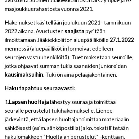
avustusta Suomen Jääkiekkoliitosta tai Olympia- ja A-
maajoukkuerahastosta vuonna 2021.
Hakemukset käsitellään joulukuun 2021 - tammikuun
2022 aikana. Avustusten
saajista
pyritään
ilmoittamaan Jääkiekkoliiton aluepäälliköille
27.1.2022
mennessä (aluepäälliköt informoivat edelleen
seurojen vastuuhenkilöitä). Tuet maksetaan seuroille,
jotka ohjaavat summan tukia saaneiden junioreiden
kausimaksuihin.
Tuki on aina pelaajakohtainen.
Haku tapahtuu seuraavasti:
1.
Lapsen huoltaja
lähestyy seuraa ja toimittaa
seuralle perustelut tukihakemukselle. Lienee
järkevintä, että lapsen huoltaja toimittaa materiaalin
sähköisesti (esim. sähköpostilla) ja ko. teksti liitetään
hakulomakkeen ”Huoltajan perustelut” –kenttään.