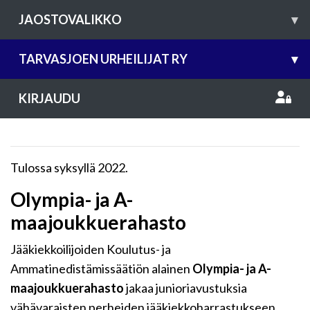
JAOSTOVALIKKO
▾
TARVASJOEN URHEILIJAT RY
▾
KIRJAUDU
Tulossa syksyllä 2022.
Olympia- ja A-
maajoukkuerahasto
Jääkiekkoilijoiden Koulutus- ja
Ammatinedistämissäätiön alainen
Olympia- ja A-
maajoukkuerahasto
jakaa junioriavustuksia
vähävaraisten perheiden jääkiekkoharrastukseen