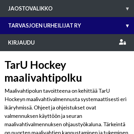
JAOSTOVALIKKO
▾
TARVASJOEN URHEILIJAT RY
▾
KIRJAUDU
TarU Hockey
maalivahtipolku
Maalivahtipolun tavoitteena on kehittää TarU
Hockeyn maalivahtivalmennusta systemaattisesti eri
ikäryhmissä. Ohjeet ja ohjeistukset ovat
valmennuksen käyttöön ja seuran
maalivahtivalmennuksen ohjaustyökaluna. Tärkeintä
on nuorten maalivahtien kannustaminen ja tukeminen