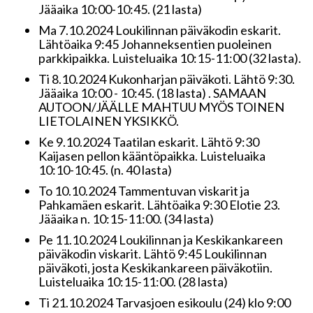
Jääaika 10:00-10:45. (21 lasta)
Ma 7.10.2024 Loukilinnan päiväkodin eskarit.
Lähtöaika 9:45 Johanneksentien puoleinen
parkkipaikka. Luisteluaika 10:15-11:00 (32 lasta).
Ti 8.10.2024 Kukonharjan päiväkoti. Lähtö 9:30.
Jääaika 10:00 - 10:45. (18 lasta) . SAMAAN
AUTOON/JÄÄLLE MAHTUU MYÖS TOINEN
LIETOLAINEN YKSIKKÖ.
Ke 9.10.2024 Taatilan eskarit. Lähtö 9:30
Kaijasen pellon kääntöpaikka. Luisteluaika
10:10-10:45. (n. 40 lasta)
To 10.10.2024 Tammentuvan viskarit ja
Pahkamäen eskarit. Lähtöaika 9:30 Elotie 23.
Jääaika n. 10:15-11:00. (34 lasta)
Pe 11.10.2024 Loukilinnan ja Keskikankareen
päiväkodin viskarit. Lähtö 9:45 Loukilinnan
päiväkoti, josta Keskikankareen päiväkotiin.
Luisteluaika 10:15-11:00. (28 lasta)
Ti 21.10.2024 Tarvasjoen esikoulu (24) klo 9:00