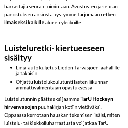
harrastajia seuran toimintaan. Avustusten ja seuran
panostuksen ansiosta pystymme tarjomaan retken
ilmaiseksi kaikille
alueen yksiköille!
Luisteluretki- kiertueeseen
sisältyy
Linja-auto kuljetus Liedon Tarvasjoen jäähallille
ja takaisin
Ohjattu luistelukoulutunti lasten liikunnan
ammattivalmentajan opastuksessa
Luistelutunnin päätteeksi jaamme
TarU Hockeyn
hirvenvasojen
puuhakirjan kotiin vietäväksi.
Oppaassa kerrotaan hauskan tekemisen lisälsi, miten
luistelu- tai kiekkoiluharrastusta voi jatkaa TarU