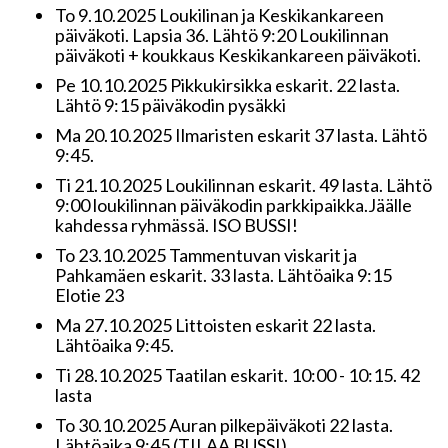
To 9.10.2025 Loukilinan ja Keskikankareen
päiväkoti. Lapsia 36. Lähtö 9:20 Loukilinnan
päiväkoti + koukkaus Keskikankareen päiväkoti.
Pe 10.10.2025 Pikkukirsikka eskarit. 22 lasta.
Lähtö 9:15 päiväkodin pysäkki
Ma 20.10.2025 Ilmaristen eskarit 37 lasta. Lähtö
9:45.
Ti 21.10.2025 Loukilinnan eskarit. 49 lasta. Lähtö
9:00 loukilinnan päiväkodin parkkipaikka.Jäälle
kahdessa ryhmässä. ISO BUSSI!
To 23.10.2025 Tammentuvan viskarit ja
Pahkamäen eskarit. 33 lasta. Lähtöaika 9:15
Elotie 23
Ma 27.10.2025 Littoisten eskarit 22 lasta.
Lähtöaika 9:45.
Ti 28.10.2025 Taatilan eskarit. 10:00 - 10:15. 42
lasta
To 30.10.2025 Auran pilkepäiväkoti 22 lasta.
Lähtöaika 9:45 (TILAA BUSSI)