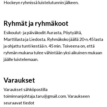
Hockeyn ryhmissä luistelutunnin jälkeen.
Ryhmät ja ryhmäkoot
Esikoulut- ja päiväkodit Aurasta, Pöytyältä,
Marttilasta ja Liedosta. Ryhmäkoko jäällä 20-n.45 lasta
ja ohjattu tunti kestää n. 45 min. Toiveena on, että
ryhmän mukana tulee vähintään yksi aikuinen mukaan
jäälle luistelemaan.
Varaukset
Varaukset sähköpostilla
toiminnanjohtaja.taru@gmail.com. Varaukseen
seuraavat tiedot