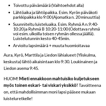
Toivottu päivämäärä (Vaihtoehdot alla)
Lähtöaika ja lähtöpaikka. Esim. Kyrön päiväkoti
parkkipaikka klo 9:00 (Ajomatka n. 20 minuuttia)
Suunniteltu luisteluaika. Esim. Ryhmä A n.9:40-
10:20 ja Ryhmä B 10:20-11:00 (Odottava ryhmä
voi esim. ulkoilla toisen ryhmän ollessa jäällä).
Luistelutunnin kesto 40-45min.
Arvioitu lapsimäärä + muuta huomioitavaa
Aura, Kyrö, Marttila ja Liedon lähialueet (Yliskulma,
keskusta) lähtö aikaisintaan klo 9:30. Loukinainen ja
Liedon asema 9:45.
HUOM!
Mieti ennakkoon mahtuisiko kuljetukseen
myös toinen eskari- tai viskari yksikkö!
Tavoitteena
on, että mahdollisimman moni lapsi pääsee mukaan
luisteluretkelle!