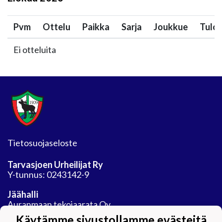
Pvm
Ottelu
Paikka
Sarja
Joukkue
Tulo
Ei otteluita
Tietosuojaseloste
Tarvasjoen Urheilijat Ry
Y-tunnus: 0243142-9
Jäähalli
Auranmaan tekojaarata Oy
Areenatie 30
Käytämme sivustollamme evästeitä