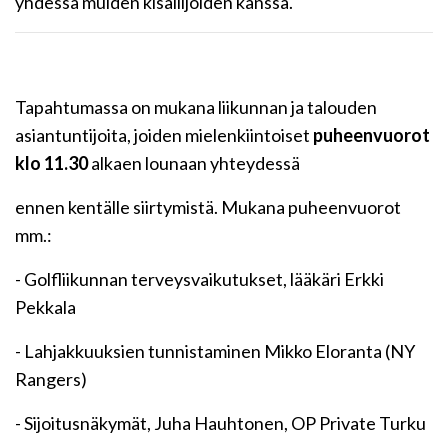
yhdessä muiden kisailijoiden kanssa.
Tapahtumassa on mukana liikunnan ja talouden
asiantuntijoita, joiden mielenkiintoiset
puheenvuorot
klo 11.30
alkaen lounaan yhteydessä
ennen kentälle siirtymistä. Mukana puheenvuorot
mm.:
- Golfliikunnan terveysvaikutukset, lääkäri Erkki
Pekkala
- Lahjakkuuksien tunnistaminen Mikko Eloranta (NY
Rangers)
- Sijoitusnäkymät, Juha Hauhtonen, OP Private Turku