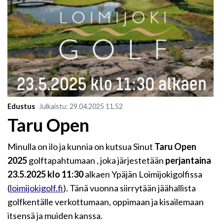
Edustus
Julkaistu
:
29.04.2025
11.52
Taru Open
Minulla on ilo ja kunnia on kutsua Sinut
Taru Open
2025
golftapahtumaan , joka järjestetään
perjantaina
23.5.2025 klo 11:30
alkaen Ypäjän Loimijokigolfissa
(
loimijokigolf.fi
). Tänä vuonna siirrytään jäähallista
golfkentälle verkottumaan, oppimaan ja kisailemaan
itsensä ja muiden kanssa.