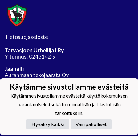
Tietosuojaseloste
Tarvasjoen Urheilijat Ry
Y-tunnus: 0243142-9
Jäähalli
Auranmaan tekojaarata Oy
Areenatie 30
Käytämme sivustollamme evästeitä
21450 Tarvasjoki
Käytämme sivustollamme evästeitä käyttökokemuksen
parantamiseksi sekä toiminnallisiin ja tilastollisiin
tarkoituksiin.
Powered by
Hyväksy kaikki
Vain pakolliset