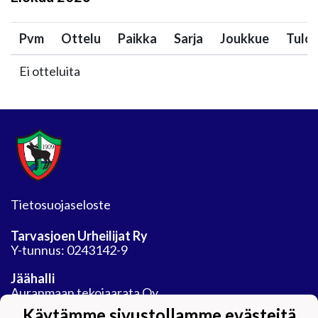
Pvm
Ottelu
Paikka
Sarja
Joukkue
Tulo
Ei otteluita
Tietosuojaseloste
Tarvasjoen Urheilijat Ry
Y-tunnus: 0243142-9
Jäähalli
Auranmaan tekojaarata Oy
Areenatie 30
Käytämme sivustollamme evästeitä