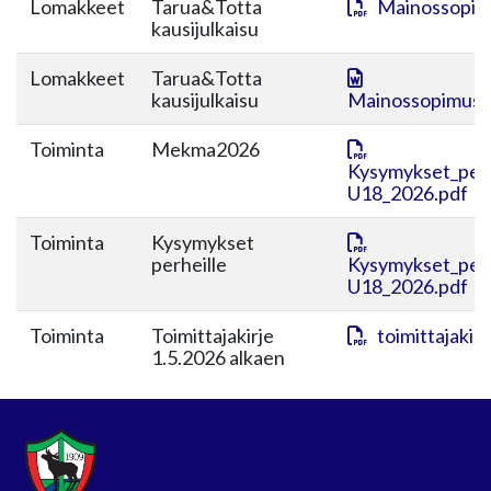
Lomakkeet
Tarua&Totta
Mainossopim
kausijulkaisu
Lomakkeet
Tarua&Totta
kausijulkaisu
Mainossopimus_
Toiminta
Mekma2026
Kysymykset_perh
U18_2026.pdf
Toiminta
Kysymykset
perheille
Kysymykset_perh
U18_2026.pdf
Toiminta
Toimittajakirje
toimittajakir
1.5.2026 alkaen