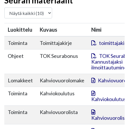
Seuran materiaalit
Luokittelu
Kuvaus
Nimi
Toiminta
Toimittajakirje
toimittajakir
Ohjeet
TOK Seurabonus
TOK Seurabo
Kannustajaksi
ilmoittautumine
Lomakkeet
Kahviovuorolomake
Kahviovuorol
Toiminta
Kahviokoulutus
Kahviokoulutus_
Toiminta
Kahviovuorolista
Kahviovuorolista