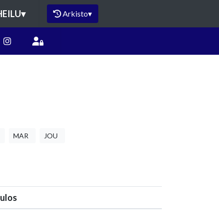
HEILU
▾
Arkisto
▾
MAR
JOU
ulos