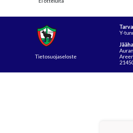
Ei otteluita
Tarva
Y-tun
Jääha
Auran
Tietosuojaseloste
Areen
21450