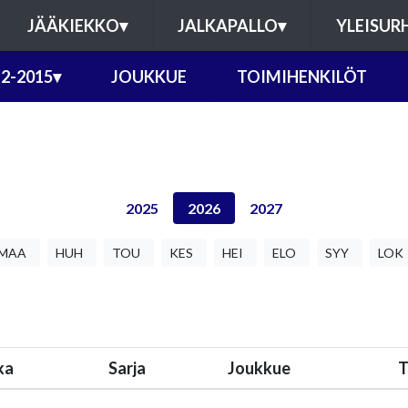
JÄÄKIEKKO
▾
JALKAPALLO
▾
YLEISUR
2-2015
▾
JOUKKUE
TOIMIHENKILÖT
2025
2026
2027
MAA
HUH
TOU
KES
HEI
ELO
SYY
LOK
ka
Sarja
Joukkue
T