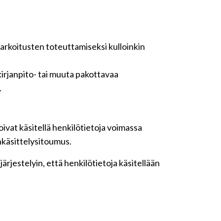
tarkoitusten toteuttamiseksi kulloinkin
irjanpito- tai muuta pakottavaa
.
ivat käsitellä henkilötietoja voimassa
nkäsittelysitoumus.
rjestelyin, että henkilötietoja käsitellään