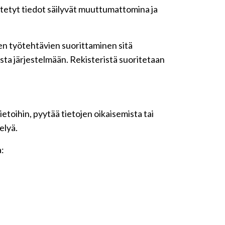
yötetyt tiedot säilyvät muuttumattomina ja
iden työtehtävien suorittaminen sitä
sta järjestelmään. Rekisteristä suoritetaan
etoihin, pyytää tietojen oikaisemista tai
elyä.
a: