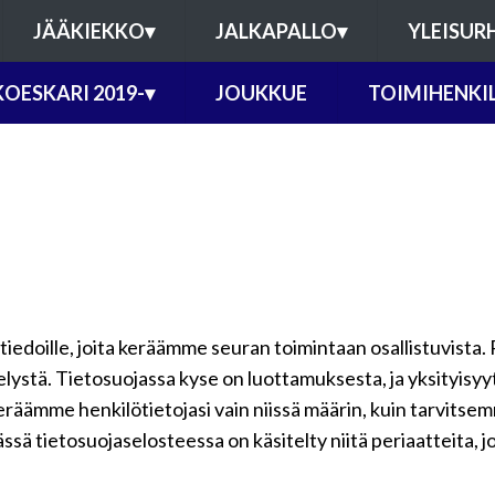
JÄÄKIEKKO
▾
JALKAPALLO
▾
YLEISUR
KOESKARI 2019-
▾
JOUKKUE
TOIMIHENKI
ötiedoille, joita keräämme seuran toimintaan osallistuvista. 
telystä. Tietosuojassa kyse on luottamuksesta, ja yksityisy
keräämme henkilötietojasi vain niissä määrin, kuin tarvits
ssä tietosuojaselosteessa on käsitelty niitä periaatteita, j