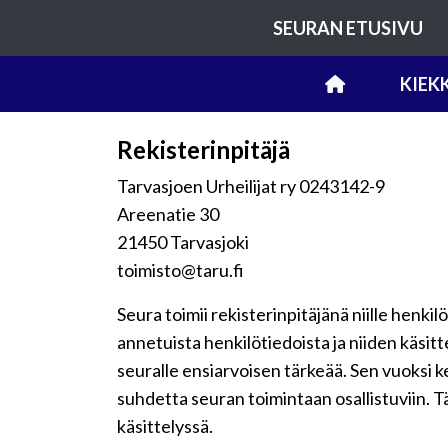
SEURAN ETUSIVU
KIEK
Rekisterinpitäjä
Tarvasjoen Urheilijat ry 0243142-9
Areenatie 30
21450 Tarvasjoki
toimisto@taru.fi
Seura toimii rekisterinpitäjänä niille henkil
annetuista henkilötiedoista ja niiden käsit
seuralle ensiarvoisen tärkeää. Sen vuoksi 
suhdetta seuran toimintaan osallistuviin. Tä
käsittelyssä.