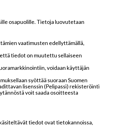
lle osapuolille. Tietoja luovutetaan
ttämien vaatimusten edellyttämällä,
n, että tiedot on muutettu sellaiseen
oramarkkinointiin, voidaan käyttäjän
stumuksellaan syöttää suoraan Suomen
dittavan lisenssin (Pelipassi) rekisteröinti
käytännöstä voit saada osoitteesta
 käsiteltävät tiedot ovat tietokannoissa,