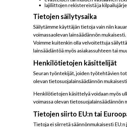
lajiliittojen rekistereistä ja kilpailujär
Tietojen säilytysaika
Säilytämme käyttäjän tietoja vain niin kaua
voimassaolevan lainsäädännön mukaisesti.
Voimme kuitenkin olla velvoitettuja säilyt
lainsäädäntöä myös asiakassuhteen tai muu
Henkilötietojen käsittelijät
Seuran työntekijät, joiden työtehtävien tot
olevan tietosuojalainsäädännön mukaisesti j
Henkilötietojen käsittelyä voidaan myös ulk
voimassa olevan tietosuojalainsäädännön m
Tietojen siirto EU:n tai Euroo
Tietoja ei siirretä säännönmukaisesti EU:n