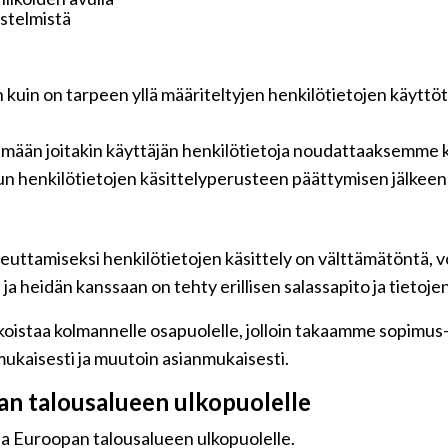
jestelmistä
n kuin on tarpeen yllä määriteltyjen henkilötietojen käyttö
tämään joitakin käyttäjän henkilötietoja noudattaaksemme k
n henkilötietojen käsittelyperusteen päättymisen jälkeen
euttamiseksi henkilötietojen käsittely on välttämätöntä, vo
a heidän kanssaan on tehty erillisen salassapito ja tietoje
oistaa kolmannelle osapuolelle, jolloin takaamme sopimus-jä
ukaisesti ja muutoin asianmukaisesti.
pan talousalueen ulkopuolelle
 ja Euroopan talousalueen ulkopuolelle.