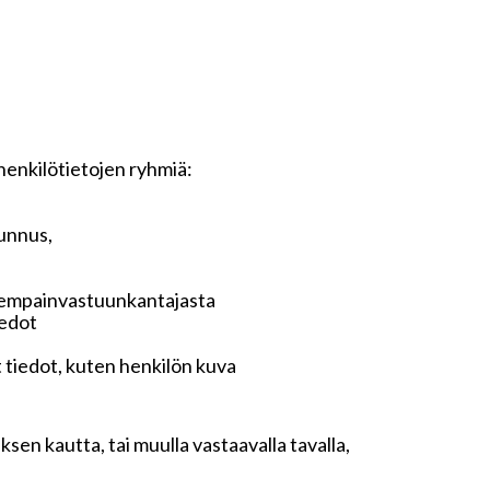
 henkilötietojen ryhmiä:
tunnus,
anhempainvastuunkantajasta
iedot
t tiedot, kuten henkilön kuva
sen kautta, tai muulla vastaavalla tavalla,