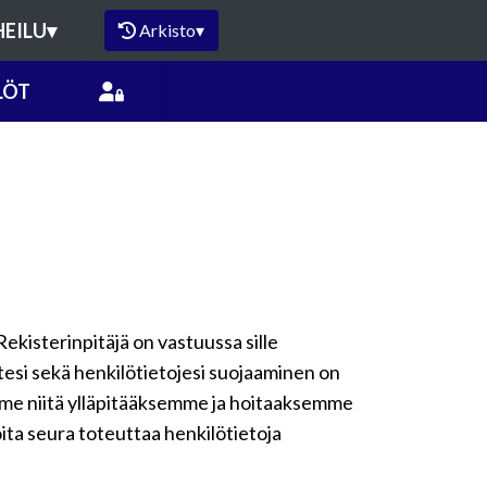
HEILU
▾
Arkisto
▾
LÖT
Rekisterinpitäjä on vastuussa sille
ytesi sekä henkilötietojesi suojaaminen on
emme niitä ylläpitääksemme ja hoitaaksemme
oita seura toteuttaa henkilötietoja