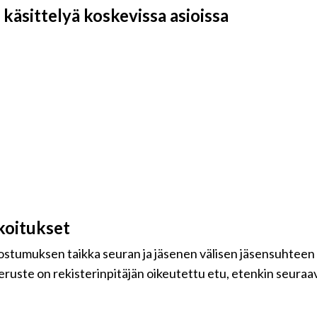
käsittelyä koskevissa asioissa
koitukset
uostumuksen taikka seuran ja jäsenen välisen jäsensuhteen
eruste on rekisterinpitäjän oikeutettu etu, etenkin seuraavi