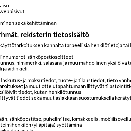
kaisu
 webbisivut
aminen sekä kehittäminen
hmät, rekisterin tietosisältö
käyttötarkoituksen kannalta tarpeellisia henkilötietoja tai
elinnumerot, sähköpostiosoitteet,
tunnus, nimimerkki, salasana ja muu mahdollinen yksilöivä 
ja äidinkieli,
 laskutus- ja maksutiedot, tuote- ja tilaustiedot, tieto v
 varoitukset ja muut ottelutapahtumaan liittyvät tilastointit
ksilöivät tiedot, kuten henkilötunnus
liittyvät tiedot sekä muut asiakkaan suostumuksella keräty
än, sähköpostitse, puhelimitse, lomakkeella, mobiilisovelluk
i toimihenkilön (ylläpitäjä) syöttäminä
iikoiden avulla