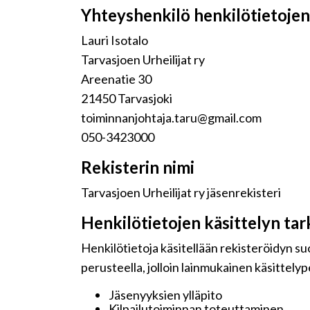
Yhteyshenkilö henkilötietojen 
Lauri Isotalo
Tarvasjoen Urheilijat ry
Areenatie 30
21450 Tarvasjoki
toiminnanjohtaja.taru@gmail.com
050-3423000
Rekisterin nimi
Tarvasjoen Urheilijat ry jäsenrekisteri
Henkilötietojen käsittelyn tar
Henkilötietoja käsitellään rekisteröidyn s
perusteella, jolloin lainmukainen käsittelyp
Jäsenyyksien ylläpito
Kilpailutoiminnan toteuttaminen