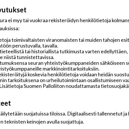
vutukset
ra ei myy tai vuokraa rekisteröidyn henkilötietoja kolmansi
pauksissa:
toja toimivaltaisten viranomaisten tai muiden tahojen esi
töön perustuvalla, tavalla.
 tieteellistä tai historiallista tutkimusta varten edellyttäe
 niistä tunnistettavissa.
ostumuksensa seuran yhteistyökumppaneiden sähköiseen su
hteistyökumppaneille markkinointitarkoituksiin.
rekisteröityjä koskevia henkilötietoja voidaan heidän suo
ennin tarkoituksena on urheilutoimintaan osallistumiseen vaa
ä. Lisätietoja Suomen Palloliiton noudattamasta tietosuoja
teet
ilytetään suojatuissa tiloissa. Digitaalisesti tallennetut ja
n teknisten keinojen avulla suojattuja.