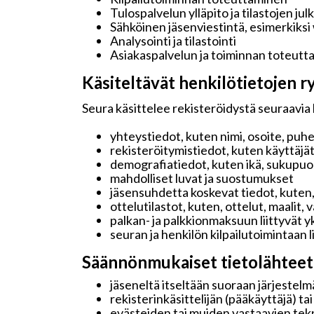
Tulospalvelun ylläpito ja tilastojen jul
Sähköinen jäsenviestintä, esimerkiksi
Analysointi ja tilastointi
Asiakaspalvelun ja toiminnan toteutt
Käsiteltävät henkilötietojen ry
Seura käsittelee rekisteröidystä seuraavia 
yhteystiedot, kuten nimi, osoite, puh
rekisteröitymistiedot, kuten käyttäjä
demografiatiedot, kuten ikä, sukupuoli 
mahdolliset luvat ja suostumukset
jäsensuhdetta koskevat tiedot, kuten,
ottelutilastot, kuten, ottelut, maalit,
palkan- ja palkkionmaksuun liittyvät y
seuran ja henkilön kilpailutoimintaan 
Säännönmukaiset tietolähteet
jäseneltä itseltään suoraan järjestelmä
rekisterinkäsittelijän (pääkäyttäjä) ta
evästeiden tai muiden vastaavien tekn