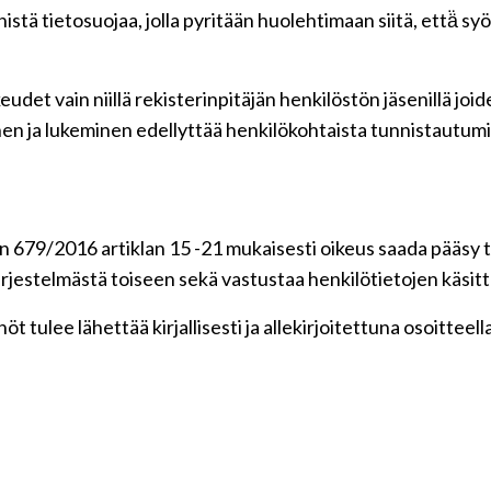
tä tietosuojaa, jolla pyritään huolehtimaan siitä, että̈ s
udet vain niillä rekisterinpitäjän henkilöstön jäsenillä jo
en ja lukeminen edellyttää henkilökohtaista tunnistautumi
 679/2016 artiklan 15 -21 mukaisesti oikeus saada pääsy ti
 järjestelmästä toiseen sekä vastustaa henkilötietojen käsitt
t tulee lähettää kirjallisesti ja allekirjoitettuna osoitteell