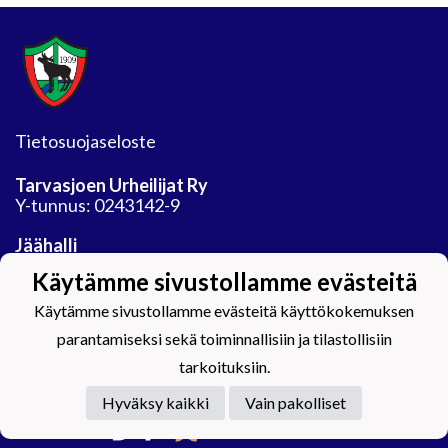
Tietosuojaseloste
Tarvasjoen Urheilijat Ry
Y-tunnus: 0243142-9
Jäähalli
Auranmaan tekojaarata Oy
Käytämme sivustollamme evästeitä
Areenatie 30
21450 Tarvasjoki
Käytämme sivustollamme evästeitä käyttökokemuksen
parantamiseksi sekä toiminnallisiin ja tilastollisiin
tarkoituksiin.
Hyväksy kaikki
Vain pakolliset
Powered by