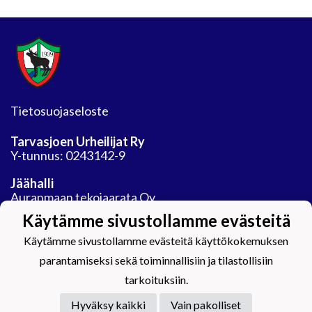
Tietosuojaseloste
Tarvasjoen Urheilijat Ry
Y-tunnus: 0243142-9
Jäähalli
Auranmaan tekojaarata Oy
Areenatie 30
Käytämme sivustollamme evästeitä
21450 Tarvasjoki
Käytämme sivustollamme evästeitä käyttökokemuksen
parantamiseksi sekä toiminnallisiin ja tilastollisiin
tarkoituksiin.
Hyväksy kaikki
Vain pakolliset
Powered by