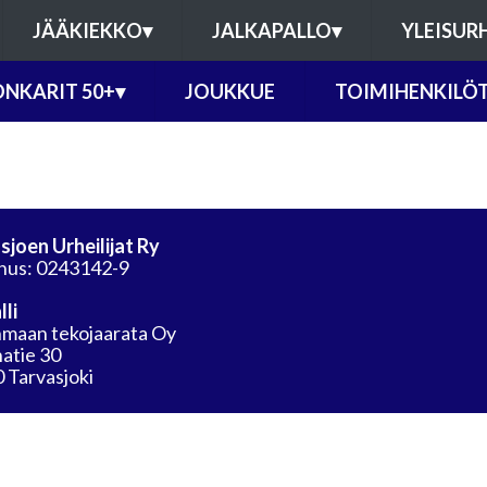
JÄÄKIEKKO
▾
JALKAPALLO
▾
YLEISUR
NKARIT 50+
▾
JOUKKUE
TOIMIHENKILÖ
sjoen Urheilijat Ry
nus: 0243142-9
lli
maan tekojaarata Oy
atie 30
 Tarvasjoki