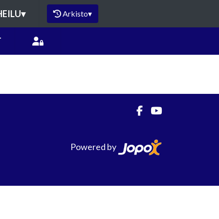
HEILU
▾
Arkisto
▾
T
Powered by