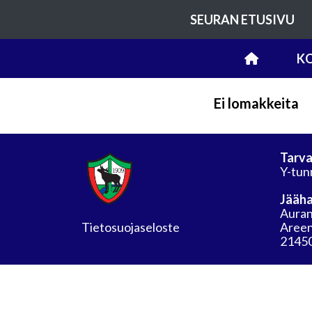
SEURAN ETUSIVU
KO
Ei lomakkeita
Tarva
Y-tun
Jääha
Auran
Tietosuojaseloste
Areen
21450