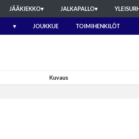
JÄÄKIEKKO
▾
JALKAPALLO
▾
YLEISUR
▾
JOUKKUE
TOIMIHENKILÖT
Kuvaus