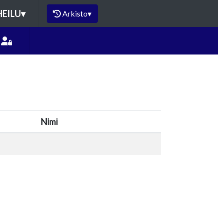
HEILU
▾
Arkisto
▾
Nimi