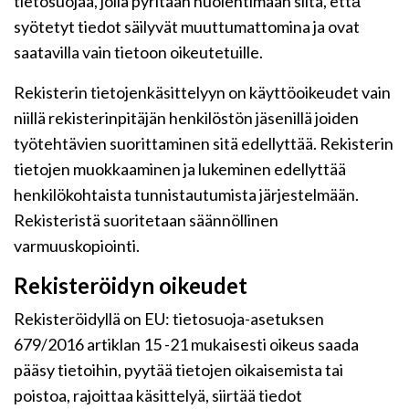
tietosuojaa, jolla pyritään huolehtimaan siitä, että̈
syötetyt tiedot säilyvät muuttumattomina ja ovat
saatavilla vain tietoon oikeutetuille.
Rekisterin tietojenkäsittelyyn on käyttöoikeudet vain
niillä rekisterinpitäjän henkilöstön jäsenillä joiden
työtehtävien suorittaminen sitä edellyttää. Rekisterin
tietojen muokkaaminen ja lukeminen edellyttää
henkilökohtaista tunnistautumista järjestelmään.
Rekisteristä suoritetaan säännöllinen
varmuuskopiointi.
Rekisteröidyn oikeudet
Rekisteröidyllä on EU: tietosuoja-asetuksen
679/2016 artiklan 15 -21 mukaisesti oikeus saada
pääsy tietoihin, pyytää tietojen oikaisemista tai
poistoa, rajoittaa käsittelyä, siirtää tiedot