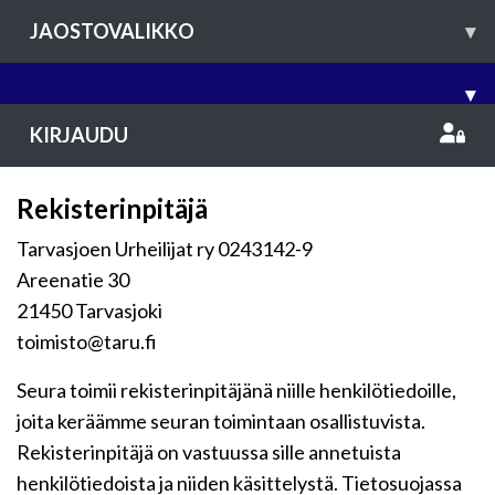
JAOSTOVALIKKO
▾
▾
KIRJAUDU
Rekisterinpitäjä
Tarvasjoen Urheilijat ry 0243142-9
Areenatie 30
21450 Tarvasjoki
toimisto@taru.fi
Seura toimii rekisterinpitäjänä niille henkilötiedoille,
joita keräämme seuran toimintaan osallistuvista.
Rekisterinpitäjä on vastuussa sille annetuista
henkilötiedoista ja niiden käsittelystä. Tietosuojassa