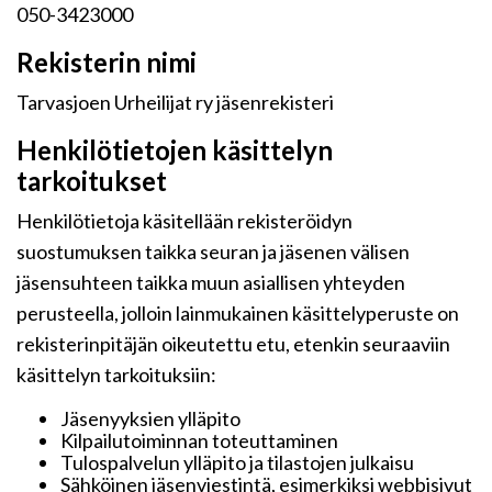
050-3423000
Rekisterin nimi
Tarvasjoen Urheilijat ry jäsenrekisteri
Henkilötietojen käsittelyn
tarkoitukset
Henkilötietoja käsitellään rekisteröidyn
suostumuksen taikka seuran ja jäsenen välisen
jäsensuhteen taikka muun asiallisen yhteyden
perusteella, jolloin lainmukainen käsittelyperuste on
rekisterinpitäjän oikeutettu etu, etenkin seuraaviin
käsittelyn tarkoituksiin:
Jäsenyyksien ylläpito
Kilpailutoiminnan toteuttaminen
Tulospalvelun ylläpito ja tilastojen julkaisu
Sähköinen jäsenviestintä, esimerkiksi webbisivut