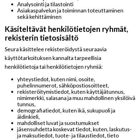
Analysointi ja tilastointi
Asiakaspalvelun ja toiminnan toteuttaminen
sekä kehittäminen
Käsiteltävät henkilötietojen ryhmät,
rekisterin tietosisältö
Seura käsittelee rekisteröidystä seuraavia
käyttötarkoituksen kannalta tarpeellisia
henkilötietoja tai henkilötietojen ryhmiä:
yhteystiedot, kuten nimi, osoite,
puhelinnumerot, sähköpostiosoitteet,
rekisteröitymistiedot, kuten käyttäjätunnus,
nimimerkki, salasana ja muu mahdollinen yksilöivä
tunnus,
demografiatiedot, kuten ikä, sukupuoli ja
äidinkieli,
mahdolliset luvat ja suostumukset
jäsensuhdetta koskevat tiedot, kuten, laskutus-
ja maksutiedot, tuote- ja tilaustiedot, tieto