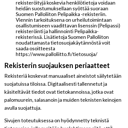
rekisteröityjä koskevia henkilötietoja voidaan
heidän suostumuksellaan syöttää suoraan
Suomen Palloliiton Pelipaikka -rekisteriin.
Viennin tarkoituksena on urheilutoimintaan
osallistumiseen vaadittavan lisenssin (Pelipassi)
rekisteröinti ja hallinnointi Pelipaikka-
rekisterissä. Lisätietoja Suomen Palloliiton
noudattamasta tietosuojakäytännöstä voit
saada osoitteesta
https://www.palloliitto.fi/tietosuoja/
Rekisterin suojauksen periaatteet
Rekisteriä koskevat manuaaliset aineistot säilytetään
suojatuissa tiloissa. Digitaalisesti tallennetut ja
käsiteltävät tiedot ovat tietokannoissa, jotka ovat
palomuurein, salasanoin ja muiden teknisten keinojen
avulla suojattuja.
Sivujen toteutuksessa on hyödynnetty teknistä