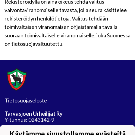
Rekisteröidyllä on aina oikeus tehdä valitus
valvontaviranomaiselle tavasta, jolla seura käsittelee
rekisteröidyn henkilötietoja. Valitus tehdään
toimivaltaisen viranomaisen ohjeistamalla tavalla
suoraan toimivaltaiselle viranomaiselle, joka Suomessa
on tietosuojavaltuutettu.
Tietosuojaseloste
Tarvasjoen Urheilijat Ry
Y-tunnus: 0243142-9
Jäähalli
Käytämme sivustollamme evästeitä