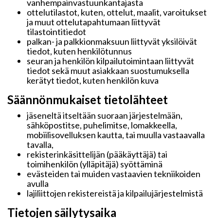
vanhempainvastuunkantajasta
ottelutilastot, kuten, ottelut, maalit, varoitukset
ja muut ottelutapahtumaan liittyvät
tilastointitiedot
palkan- ja palkkionmaksuun liittyvät yksilöivät
tiedot, kuten henkilötunnus
seuran ja henkilön kilpailutoimintaan liittyvät
tiedot sekä muut asiakkaan suostumuksella
kerätyt tiedot, kuten henkilön kuva
Säännönmukaiset tietolähteet
jäseneltä itseltään suoraan järjestelmään,
sähköpostitse, puhelimitse, lomakkeella,
mobiilisovelluksen kautta, tai muulla vastaavalla
tavalla,
rekisterinkäsittelijän (pääkäyttäjä) tai
toimihenkilön (ylläpitäjä) syöttäminä
evästeiden tai muiden vastaavien tekniikoiden
avulla
lajiliittojen rekistereistä ja kilpailujärjestelmistä
Tietojen säilytysaika