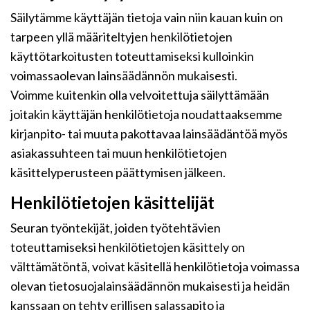
Säilytämme käyttäjän tietoja vain niin kauan kuin on
tarpeen yllä määriteltyjen henkilötietojen
käyttötarkoitusten toteuttamiseksi kulloinkin
voimassaolevan lainsäädännön mukaisesti.
Voimme kuitenkin olla velvoitettuja säilyttämään
joitakin käyttäjän henkilötietoja noudattaaksemme
kirjanpito- tai muuta pakottavaa lainsäädäntöä myös
asiakassuhteen tai muun henkilötietojen
käsittelyperusteen päättymisen jälkeen.
Henkilötietojen käsittelijät
Seuran työntekijät, joiden työtehtävien
toteuttamiseksi henkilötietojen käsittely on
välttämätöntä, voivat käsitellä henkilötietoja voimassa
olevan tietosuojalainsäädännön mukaisesti ja heidän
kanssaan on tehty erillisen salassapito ja