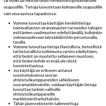
tai vuokraa rekisteröidyn henkilötietoja kolmansille
osapuolille. Tietoja luovutetaan kolmansille osapuolille
vain seuraavissa tapauksissa:
Voimme luovuttaa käyttäjän henkilötietoja
toimivaltaisten viranomaisten tai muiden tahojen
esittämien vaatimusten edellyttämällä, kulloinkin
voimassaolevaan lainsäädäntöön perustuvalla,
tavalla.
Voimme luovuttaa tietoja tilastollista, tieteellistä
tai historiallista tutkimusta varten edellyttäen,
että tiedot on muutettu sellaiseen muotoon,
että tiedon kohde ei enää ole niistä
tunnistettavissa.
Jos käyttäjä on erikseen antanut
suostumuksensa seuran
yhteistyökumppaneiden sähköiseen
suoramarkkinointiin, voidaan käyttäjän tietoja
luovuttaa tarkoin valituille
yhteistyökumppaneille
markkinointitarkoituksiin.
Tähän jäsenrekisteriin tallennettuja