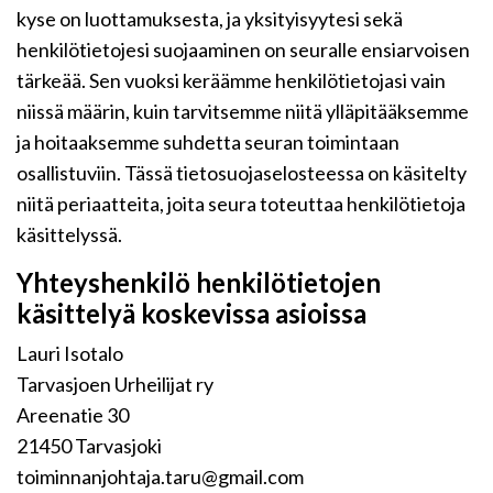
kyse on luottamuksesta, ja yksityisyytesi sekä
henkilötietojesi suojaaminen on seuralle ensiarvoisen
tärkeää. Sen vuoksi keräämme henkilötietojasi vain
niissä määrin, kuin tarvitsemme niitä ylläpitääksemme
ja hoitaaksemme suhdetta seuran toimintaan
osallistuviin. Tässä tietosuojaselosteessa on käsitelty
niitä periaatteita, joita seura toteuttaa henkilötietoja
käsittelyssä.
Yhteyshenkilö henkilötietojen
käsittelyä koskevissa asioissa
Lauri Isotalo
Tarvasjoen Urheilijat ry
Areenatie 30
21450 Tarvasjoki
toiminnanjohtaja.taru@gmail.com