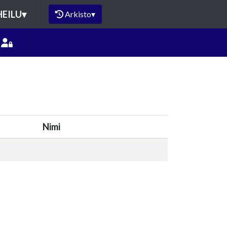
HEILU
▾
Arkisto
▾
Nimi