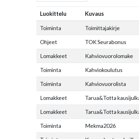
Luokittelu
Kuvaus
Toiminta
Toimittajakirje
Ohjeet
TOK Seurabonus
Lomakkeet
Kahviovuorolomake
Toiminta
Kahviokoulutus
Toiminta
Kahviovuorolista
Lomakkeet
Tarua&Totta kausijulk
Lomakkeet
Tarua&Totta kausijulk
Toiminta
Mekma2026