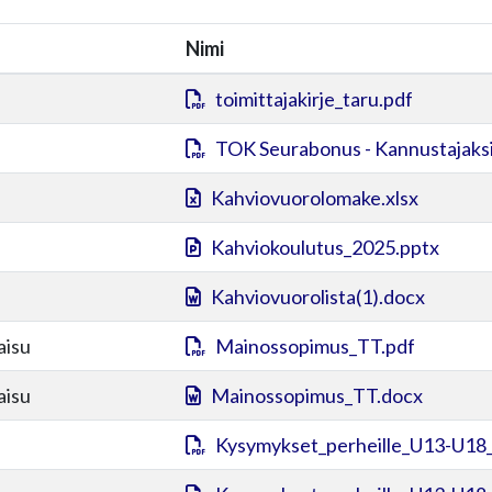
Nimi
toimittajakirje_taru.pdf
TOK Seurabonus - Kannustajaksi
Kahviovuorolomake.xlsx
Kahviokoulutus_2025.pptx
Kahviovuorolista(1).docx
aisu
Mainossopimus_TT.pdf
aisu
Mainossopimus_TT.docx
Kysymykset_perheille_U13-U18