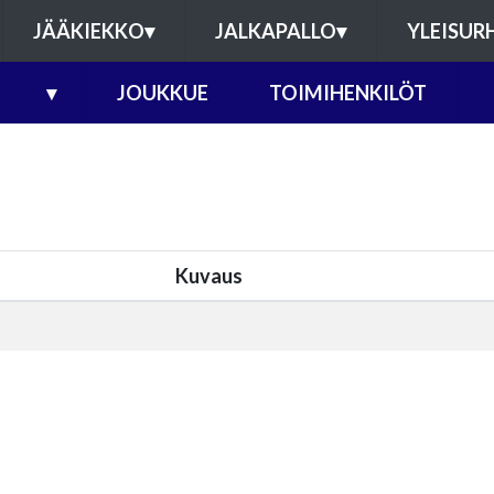
JÄÄKIEKKO
▾
JALKAPALLO
▾
YLEISUR
▾
JOUKKUE
TOIMIHENKILÖT
Kuvaus