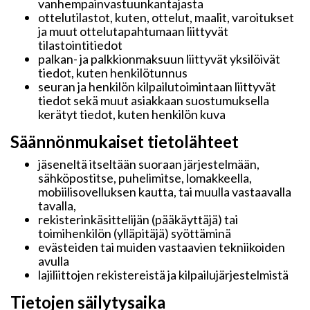
vanhempainvastuunkantajasta
ottelutilastot, kuten, ottelut, maalit, varoitukset
ja muut ottelutapahtumaan liittyvät
tilastointitiedot
palkan- ja palkkionmaksuun liittyvät yksilöivät
tiedot, kuten henkilötunnus
seuran ja henkilön kilpailutoimintaan liittyvät
tiedot sekä muut asiakkaan suostumuksella
kerätyt tiedot, kuten henkilön kuva
Säännönmukaiset tietolähteet
jäseneltä itseltään suoraan järjestelmään,
sähköpostitse, puhelimitse, lomakkeella,
mobiilisovelluksen kautta, tai muulla vastaavalla
tavalla,
rekisterinkäsittelijän (pääkäyttäjä) tai
toimihenkilön (ylläpitäjä) syöttäminä
evästeiden tai muiden vastaavien tekniikoiden
avulla
lajiliittojen rekistereistä ja kilpailujärjestelmistä
Tietojen säilytysaika