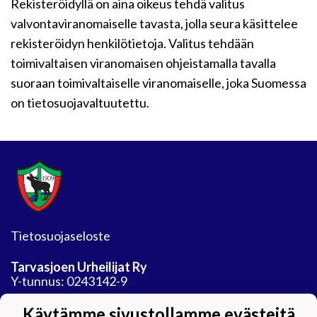
Rekisteröidyllä on aina oikeus tehdä valitus
valvontaviranomaiselle tavasta, jolla seura käsittelee
rekisteröidyn henkilötietoja. Valitus tehdään
toimivaltaisen viranomaisen ohjeistamalla tavalla
suoraan toimivaltaiselle viranomaiselle, joka Suomessa
on tietosuojavaltuutettu.
Tietosuojaseloste
Tarvasjoen Urheilijat Ry
Y-tunnus: 0243142-9
Jäähalli
Käytämme sivustollamme evästeitä