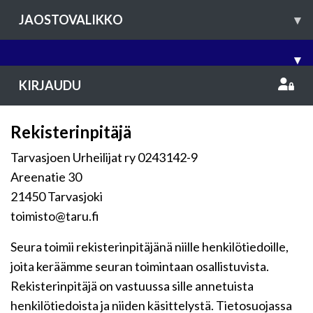
JAOSTOVALIKKO
▾
▾
KIRJAUDU
Rekisterinpitäjä
Tarvasjoen Urheilijat ry 0243142-9
Areenatie 30
21450 Tarvasjoki
toimisto@taru.fi
Seura toimii rekisterinpitäjänä niille henkilötiedoille,
joita keräämme seuran toimintaan osallistuvista.
Rekisterinpitäjä on vastuussa sille annetuista
henkilötiedoista ja niiden käsittelystä. Tietosuojassa