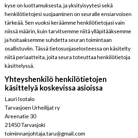
kyse on luottamuksesta, ja yksityisyytesi sekä
henkilötietojesi suojaaminen on seuralle ensiarvoisen
tärkeää. Sen vuoksi keräämme henkilötietojasi vain
niissä määrin, kuin tarvitsemme niitä ylläpitääksemme
ja hoitaaksemme suhdetta seuran toimintaan
osallistuviin. Tässä tietosuojaselosteessa on käsitelty
niitä periaatteita, joita seura toteuttaa henkilötietoja
käsittelyssä.
Yhteyshenkilö henkilötietojen
käsittelyä koskevissa asioissa
Lauri Isotalo
Tarvasjoen Urheilijat ry
Areenatie 30
21450 Tarvasjoki
toiminnanjohtaja.taru@gmail.com