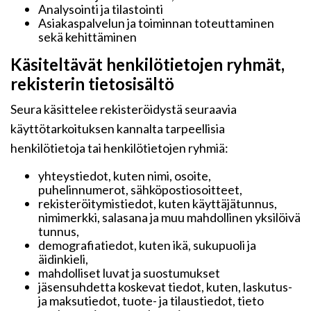
Analysointi ja tilastointi
Asiakaspalvelun ja toiminnan toteuttaminen
sekä kehittäminen
Käsiteltävät henkilötietojen ryhmät,
rekisterin tietosisältö
Seura käsittelee rekisteröidystä seuraavia
käyttötarkoituksen kannalta tarpeellisia
henkilötietoja tai henkilötietojen ryhmiä:
yhteystiedot, kuten nimi, osoite,
puhelinnumerot, sähköpostiosoitteet,
rekisteröitymistiedot, kuten käyttäjätunnus,
nimimerkki, salasana ja muu mahdollinen yksilöivä
tunnus,
demografiatiedot, kuten ikä, sukupuoli ja
äidinkieli,
mahdolliset luvat ja suostumukset
jäsensuhdetta koskevat tiedot, kuten, laskutus-
ja maksutiedot, tuote- ja tilaustiedot, tieto