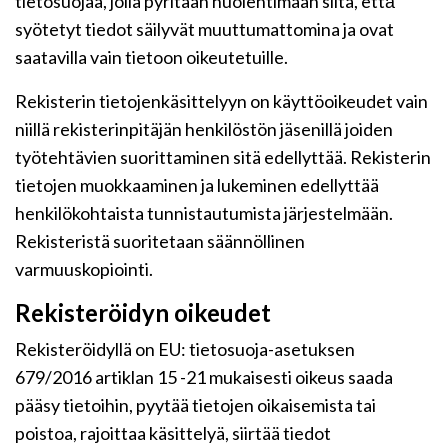
tietosuojaa, jolla pyritään huolehtimaan siitä, että̈
syötetyt tiedot säilyvät muuttumattomina ja ovat
saatavilla vain tietoon oikeutetuille.
Rekisterin tietojenkäsittelyyn on käyttöoikeudet vain
niillä rekisterinpitäjän henkilöstön jäsenillä joiden
työtehtävien suorittaminen sitä edellyttää. Rekisterin
tietojen muokkaaminen ja lukeminen edellyttää
henkilökohtaista tunnistautumista järjestelmään.
Rekisteristä suoritetaan säännöllinen
varmuuskopiointi.
Rekisteröidyn oikeudet
Rekisteröidyllä on EU: tietosuoja-asetuksen
679/2016 artiklan 15 -21 mukaisesti oikeus saada
pääsy tietoihin, pyytää tietojen oikaisemista tai
poistoa, rajoittaa käsittelyä, siirtää tiedot