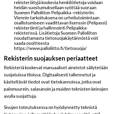
rekisteröityjä koskevia henkilötietoja voidaan
heidän suostumuksellaan syöttää suoraan
Suomen Palloliiton Pelipaikka -rekisteriin.
Viennin tarkoituksena on urheilutoimintaan
osallistumiseen vaadittavan lisenssin (Pelipassi)
rekisteröinti ja hallinnointi Pelipaikka-
rekisterissä. Lisätietoja Suomen Palloliiton
noudattamasta tietosuojakäytännöstä voit
saada osoitteesta
https://www.palloliitto.fi/tietosuoja/
Rekisterin suojauksen periaatteet
Rekisteriä koskevat manuaaliset aineistot säilytetään
suojatuissa tiloissa. Digitaalisesti tallennetut ja
käsiteltävät tiedot ovat tietokannoissa, jotka ovat
palomuurein, salasanoin ja muiden teknisten keinojen
avulla suojattuja.
Sivujen toteutuksessa on hyödynnetty teknistä