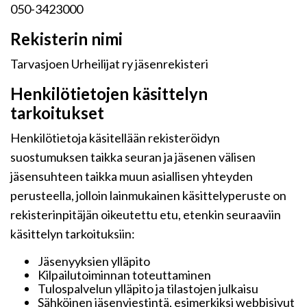
050-3423000
Rekisterin nimi
Tarvasjoen Urheilijat ry jäsenrekisteri
Henkilötietojen käsittelyn
tarkoitukset
Henkilötietoja käsitellään rekisteröidyn
suostumuksen taikka seuran ja jäsenen välisen
jäsensuhteen taikka muun asiallisen yhteyden
perusteella, jolloin lainmukainen käsittelyperuste on
rekisterinpitäjän oikeutettu etu, etenkin seuraaviin
käsittelyn tarkoituksiin:
Jäsenyyksien ylläpito
Kilpailutoiminnan toteuttaminen
Tulospalvelun ylläpito ja tilastojen julkaisu
Sähköinen jäsenviestintä, esimerkiksi webbisivut