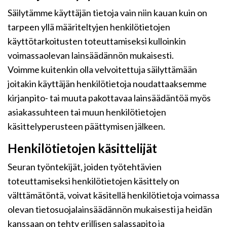
Säilytämme käyttäjän tietoja vain niin kauan kuin on
tarpeen yllä määriteltyjen henkilötietojen
käyttötarkoitusten toteuttamiseksi kulloinkin
voimassaolevan lainsäädännön mukaisesti.
Voimme kuitenkin olla velvoitettuja säilyttämään
joitakin käyttäjän henkilötietoja noudattaaksemme
kirjanpito- tai muuta pakottavaa lainsäädäntöä myös
asiakassuhteen tai muun henkilötietojen
käsittelyperusteen päättymisen jälkeen.
Henkilötietojen käsittelijät
Seuran työntekijät, joiden työtehtävien
toteuttamiseksi henkilötietojen käsittely on
välttämätöntä, voivat käsitellä henkilötietoja voimassa
olevan tietosuojalainsäädännön mukaisesti ja heidän
kanssaan on tehty erillisen salassapito ja