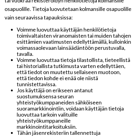
tai vuokraa rekisteröidyn henkilötietoja kolmansille
osapuolille. Tietoja luovutetaan kolmansille osapuolille
vain seuraavissa tapauksissa:
Voimme luovuttaa käyttäjän henkilötietoja
toimivaltaisten viranomaisten tai muiden tahojen
esittämien vaatimusten edellyttämällä, kulloinkin
voimassaolevaan lainsäädäntöön perustuvalla,
tavalla.
Voimme luovuttaa tietoja tilastollista, tieteellistä
tai historiallista tutkimusta varten edellyttäen,
että tiedot on muutettu sellaiseen muotoon,
että tiedon kohde ei enää ole niistä
tunnistettavissa.
Jos käyttäjä on erikseen antanut
suostumuksensa seuran
yhteistyökumppaneiden sähköiseen
suoramarkkinointiin, voidaan käyttäjän tietoja
luovuttaa tarkoin valituille
yhteistyökumppaneille
markkinointitarkoituksiin.
Tähän jäsenrekisteriin tallennettuja