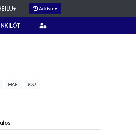
HEILU
▾
Arkisto
▾
ENKILÖT
MAR
JOU
ulos