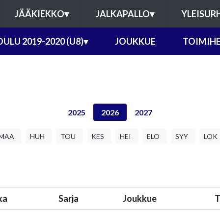
JÄÄKIEKKO
▾
JALKAPALLO
▾
YLEISUR
ULU 2019-2020 (U8)
▾
JOUKKUE
TOIMIH
2025
2026
2027
MAA
HUH
TOU
KES
HEI
ELO
SYY
LOK
ka
Sarja
Joukkue
T