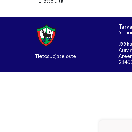
Ei otteluita
Tarva
Y-tun
Jääha
Auran
Tietosuojaseloste
Areen
21450