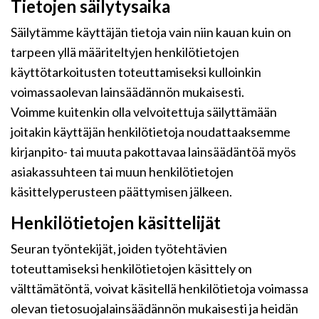
Tietojen säilytysaika
Säilytämme käyttäjän tietoja vain niin kauan kuin on
tarpeen yllä määriteltyjen henkilötietojen
käyttötarkoitusten toteuttamiseksi kulloinkin
voimassaolevan lainsäädännön mukaisesti.
Voimme kuitenkin olla velvoitettuja säilyttämään
joitakin käyttäjän henkilötietoja noudattaaksemme
kirjanpito- tai muuta pakottavaa lainsäädäntöä myös
asiakassuhteen tai muun henkilötietojen
käsittelyperusteen päättymisen jälkeen.
Henkilötietojen käsittelijät
Seuran työntekijät, joiden työtehtävien
toteuttamiseksi henkilötietojen käsittely on
välttämätöntä, voivat käsitellä henkilötietoja voimassa
olevan tietosuojalainsäädännön mukaisesti ja heidän