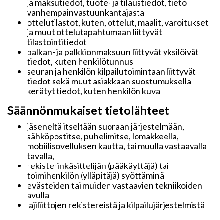
ja maksutiedot, tuote- ja tilaustiedot, tieto
vanhempainvastuunkantajasta
ottelutilastot, kuten, ottelut, maalit, varoitukset
ja muut ottelutapahtumaan liittyvät
tilastointitiedot
palkan- ja palkkionmaksuun liittyvät yksilöivät
tiedot, kuten henkilötunnus
seuran ja henkilön kilpailutoimintaan liittyvät
tiedot sekä muut asiakkaan suostumuksella
kerätyt tiedot, kuten henkilön kuva
Säännönmukaiset tietolähteet
jäseneltä itseltään suoraan järjestelmään,
sähköpostitse, puhelimitse, lomakkeella,
mobiilisovelluksen kautta, tai muulla vastaavalla
tavalla,
rekisterinkäsittelijän (pääkäyttäjä) tai
toimihenkilön (ylläpitäjä) syöttäminä
evästeiden tai muiden vastaavien tekniikoiden
avulla
lajiliittojen rekistereistä ja kilpailujärjestelmistä