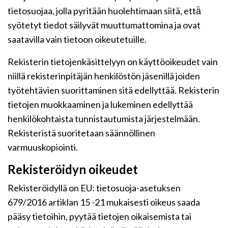
tietosuojaa, jolla pyritään huolehtimaan siitä, että̈
syötetyt tiedot säilyvät muuttumattomina ja ovat
saatavilla vain tietoon oikeutetuille.
Rekisterin tietojenkäsittelyyn on käyttöoikeudet vain
niillä rekisterinpitäjän henkilöstön jäsenillä joiden
työtehtävien suorittaminen sitä edellyttää. Rekisterin
tietojen muokkaaminen ja lukeminen edellyttää
henkilökohtaista tunnistautumista järjestelmään.
Rekisteristä suoritetaan säännöllinen
varmuuskopiointi.
Rekisteröidyn oikeudet
Rekisteröidyllä on EU: tietosuoja-asetuksen
679/2016 artiklan 15 -21 mukaisesti oikeus saada
pääsy tietoihin, pyytää tietojen oikaisemista tai