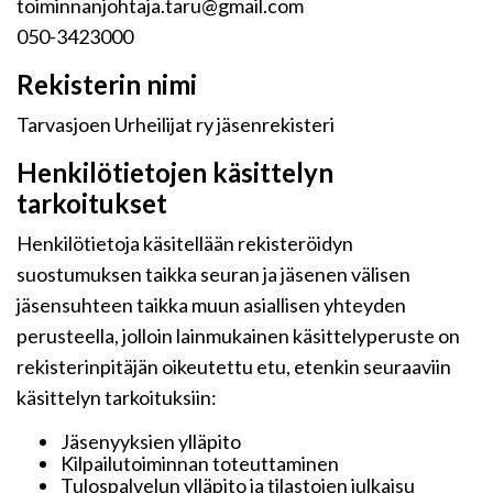
toiminnanjohtaja.taru@gmail.com
050-3423000
Rekisterin nimi
Tarvasjoen Urheilijat ry jäsenrekisteri
Henkilötietojen käsittelyn
tarkoitukset
Henkilötietoja käsitellään rekisteröidyn
suostumuksen taikka seuran ja jäsenen välisen
jäsensuhteen taikka muun asiallisen yhteyden
perusteella, jolloin lainmukainen käsittelyperuste on
rekisterinpitäjän oikeutettu etu, etenkin seuraaviin
käsittelyn tarkoituksiin:
Jäsenyyksien ylläpito
Kilpailutoiminnan toteuttaminen
Tulospalvelun ylläpito ja tilastojen julkaisu