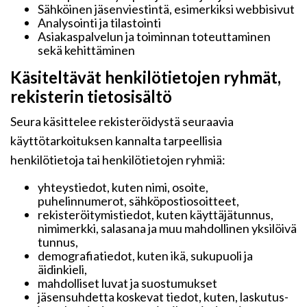
Sähköinen jäsenviestintä, esimerkiksi webbisivut
Analysointi ja tilastointi
Asiakaspalvelun ja toiminnan toteuttaminen
sekä kehittäminen
Käsiteltävät henkilötietojen ryhmät,
rekisterin tietosisältö
Seura käsittelee rekisteröidystä seuraavia
käyttötarkoituksen kannalta tarpeellisia
henkilötietoja tai henkilötietojen ryhmiä:
yhteystiedot, kuten nimi, osoite,
puhelinnumerot, sähköpostiosoitteet,
rekisteröitymistiedot, kuten käyttäjätunnus,
nimimerkki, salasana ja muu mahdollinen yksilöivä
tunnus,
demografiatiedot, kuten ikä, sukupuoli ja
äidinkieli,
mahdolliset luvat ja suostumukset
jäsensuhdetta koskevat tiedot, kuten, laskutus-