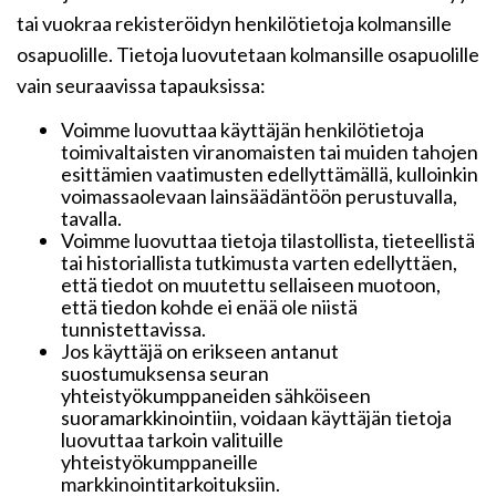
tai vuokraa rekisteröidyn henkilötietoja kolmansille
osapuolille. Tietoja luovutetaan kolmansille osapuolille
vain seuraavissa tapauksissa:
Voimme luovuttaa käyttäjän henkilötietoja
toimivaltaisten viranomaisten tai muiden tahojen
esittämien vaatimusten edellyttämällä, kulloinkin
voimassaolevaan lainsäädäntöön perustuvalla,
tavalla.
Voimme luovuttaa tietoja tilastollista, tieteellistä
tai historiallista tutkimusta varten edellyttäen,
että tiedot on muutettu sellaiseen muotoon,
että tiedon kohde ei enää ole niistä
tunnistettavissa.
Jos käyttäjä on erikseen antanut
suostumuksensa seuran
yhteistyökumppaneiden sähköiseen
suoramarkkinointiin, voidaan käyttäjän tietoja
luovuttaa tarkoin valituille
yhteistyökumppaneille
markkinointitarkoituksiin.