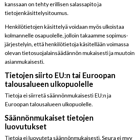
kanssaan on tehty erillisen salassapito ja
tietojenkäsittelysitoumus.
Henkilötietojen käsittelyä voidaan myös ulkoistaa
kolmannelle osapuolelle, jolloin takaamme sopimus-
järjestelyin, että henkilötietoja käsitellään voimassa
olevan tietosuojalainsäädännön mukaisesti ja muutoin
asianmukaisesti.
Tietojen siirto EU:n tai Euroopan
talousalueen ulkopuolelle
Tietoja ei siirretä säännönmukaisesti EU:n ja
Euroopan talousalueen ulkopuolelle.
Säännönmukaiset tietojen
luovutukset
Tietoja ei luovuteta säännönmukaisesti. Seura ei myy