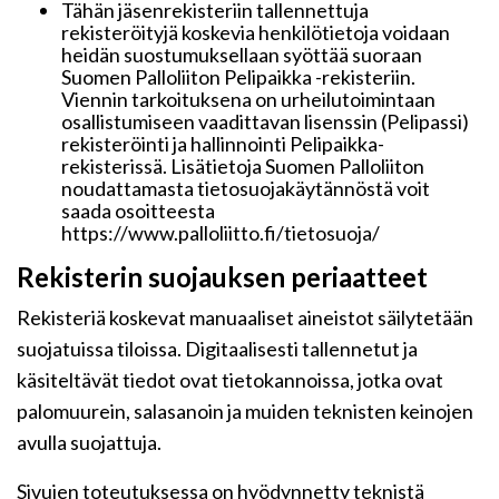
Tähän jäsenrekisteriin tallennettuja
rekisteröityjä koskevia henkilötietoja voidaan
heidän suostumuksellaan syöttää suoraan
Suomen Palloliiton Pelipaikka -rekisteriin.
Viennin tarkoituksena on urheilutoimintaan
osallistumiseen vaadittavan lisenssin (Pelipassi)
rekisteröinti ja hallinnointi Pelipaikka-
rekisterissä. Lisätietoja Suomen Palloliiton
noudattamasta tietosuojakäytännöstä voit
saada osoitteesta
https://www.palloliitto.fi/tietosuoja/
Rekisterin suojauksen periaatteet
Rekisteriä koskevat manuaaliset aineistot säilytetään
suojatuissa tiloissa. Digitaalisesti tallennetut ja
käsiteltävät tiedot ovat tietokannoissa, jotka ovat
palomuurein, salasanoin ja muiden teknisten keinojen
avulla suojattuja.
Sivujen toteutuksessa on hyödynnetty teknistä