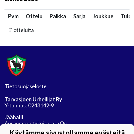
Pvm
Ottelu
Paikka
Sarja
Joukkue
Tulo
Ei otteluita
Tietosuojaseloste
Tarvasjoen Urheilijat Ry
Y-tunnus: 0243142-9
Jäähalli
Auranmaan tekojaarata Oy
Areenatie 30
Käytämme sivustollamme evästeitä