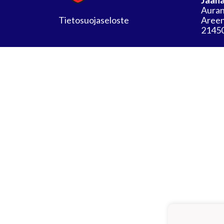
Jääha
Auran
Tietosuojaseloste
Areen
21450