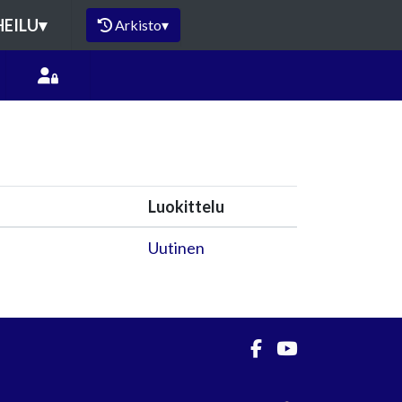
HEILU
▾
Arkisto
▾
Luokittelu
Uutinen