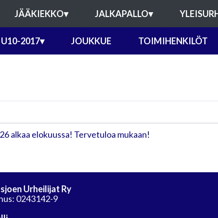
JÄÄKIEKKO
▾
JALKAPALLO
▾
YLEISUR
U10-2017
▾
JOUKKUE
TOIMIHENKILÖT
026 alkaa elokuussa! Tervetuloa mukaan!
sjoen Urheilijat Ry
nus: 0243142-9