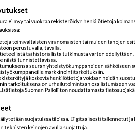
vutukset
ra ei myy tai vuokraa rekisteröidyn henkilötietoja kolmansi
pauksissa:
toja toimivaltaisten viranomaisten tai muiden tahojen esi
töön perustuvalla, tavalla.
 tieteellistä tai historiallista tutkimusta varten edellyttäe
 niistä tunnistettavissa.
ostumuksensa seuran yhteistyökumppaneiden sähköiseen su
hteistyökumppaneille markkinointitarkoituksiin.
rekisteröityjä koskevia henkilötietoja voidaan heidän suo
ennin tarkoituksena on urheilutoimintaan osallistumiseen vaa
ä. Lisätietoja Suomen Palloliiton noudattamasta tietosuoja
teet
ilytetään suojatuissa tiloissa. Digitaalisesti tallennetut ja
n teknisten keinojen avulla suojattuja.