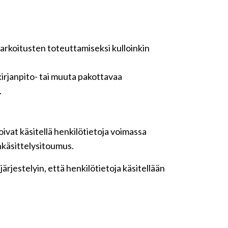
tarkoitusten toteuttamiseksi kulloinkin
irjanpito- tai muuta pakottavaa
.
ivat käsitellä henkilötietoja voimassa
nkäsittelysitoumus.
rjestelyin, että henkilötietoja käsitellään