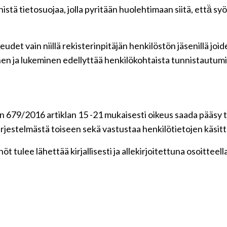
tä tietosuojaa, jolla pyritään huolehtimaan siitä, että̈ s
udet vain niillä rekisterinpitäjän henkilöstön jäsenillä jo
en ja lukeminen edellyttää henkilökohtaista tunnistautumi
 679/2016 artiklan 15 -21 mukaisesti oikeus saada pääsy ti
 järjestelmästä toiseen sekä vastustaa henkilötietojen käsitt
t tulee lähettää kirjallisesti ja allekirjoitettuna osoitteell