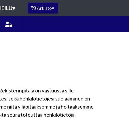
HEILU
▾
Arkisto
▾
Rekisterinpitäjä on vastuussa sille
ytesi sekä henkilötietojesi suojaaminen on
emme niitä ylläpitääksemme ja hoitaaksemme
oita seura toteuttaa henkilötietoja