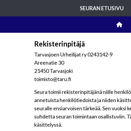
SEURAN ETUSIVU
Rekisterinpitäjä
Tarvasjoen Urheilijat ry 0243142-9
Areenatie 30
21450 Tarvasjoki
toimisto@taru.fi
Seura toimii rekisterinpitäjänä niille henkil
annetuista henkilötiedoista ja niiden käsit
seuralle ensiarvoisen tärkeää. Sen vuoksi 
suhdetta seuran toimintaan osallistuviin. Tä
käsittelyssä.