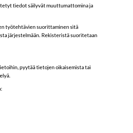
yötetyt tiedot säilyvät muuttumattomina ja
iden työtehtävien suorittaminen sitä
sta järjestelmään. Rekisteristä suoritetaan
etoihin, pyytää tietojen oikaisemista tai
elyä.
a: