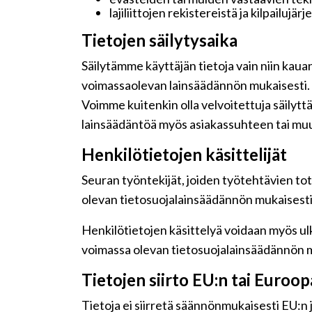
lajiliittojen rekistereistä ja kilpailujär
Tietojen säilytysaika
Säilytämme käyttäjän tietoja vain niin kaua
voimassaolevan lainsäädännön mukaisesti.
Voimme kuitenkin olla velvoitettuja säilyt
lainsäädäntöä myös asiakassuhteen tai muu
Henkilötietojen käsittelijät
Seuran työntekijät, joiden työtehtävien tot
olevan tietosuojalainsäädännön mukaisesti j
Henkilötietojen käsittelyä voidaan myös ulk
voimassa olevan tietosuojalainsäädännön m
Tietojen siirto EU:n tai Euroo
Tietoja ei siirretä säännönmukaisesti EU:n