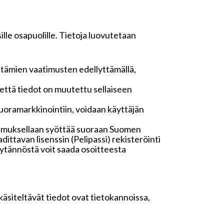
lle osapuolille. Tietoja luovutetaan
ttämien vaatimusten edellyttämällä,
n, että tiedot on muutettu sellaiseen
oramarkkinointiin, voidaan käyttäjän
stumuksellaan syöttää suoraan Suomen
dittavan lisenssin (Pelipassi) rekisteröinti
käytännöstä voit saada osoitteesta
 käsiteltävät tiedot ovat tietokannoissa,