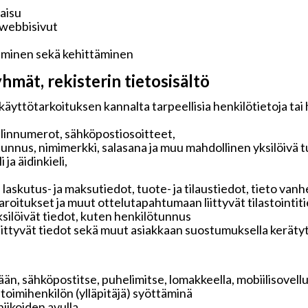
kaisu
 webbisivut
aminen sekä kehittäminen
hmät, rekisterin tietosisältö
käyttötarkoituksen kannalta tarpeellisia henkilötietoja tai
elinnumerot, sähköpostiosoitteet,
tunnus, nimimerkki, salasana ja muu mahdollinen yksilöivä 
ja äidinkieli,
 laskutus- ja maksutiedot, tuote- ja tilaustiedot, tieto v
 varoitukset ja muut ottelutapahtumaan liittyvät tilastointit
ksilöivät tiedot, kuten henkilötunnus
liittyvät tiedot sekä muut asiakkaan suostumuksella keräty
än, sähköpostitse, puhelimitse, lomakkeella, mobiilisovelluk
i toimihenkilön (ylläpitäjä) syöttäminä
iikoiden avulla