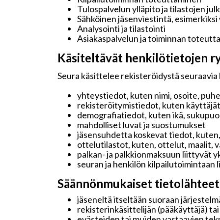
Tulospalvelun ylläpito ja tilastojen jul
Sähköinen jäsenviestintä, esimerkiksi
Analysointi ja tilastointi
Asiakaspalvelun ja toiminnan toteutt
Käsiteltävät henkilötietojen ry
Seura käsittelee rekisteröidystä seuraavia 
yhteystiedot, kuten nimi, osoite, puh
rekisteröitymistiedot, kuten käyttäjä
demografiatiedot, kuten ikä, sukupuoli 
mahdolliset luvat ja suostumukset
jäsensuhdetta koskevat tiedot, kuten,
ottelutilastot, kuten, ottelut, maalit,
palkan- ja palkkionmaksuun liittyvät y
seuran ja henkilön kilpailutoimintaan 
Säännönmukaiset tietolähteet
jäseneltä itseltään suoraan järjestelmä
rekisterinkäsittelijän (pääkäyttäjä) ta
evästeiden tai muiden vastaavien tekn