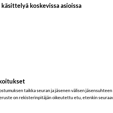
käsittelyä koskevissa asioissa
koitukset
uostumuksen taikka seuran ja jäsenen välisen jäsensuhteen
eruste on rekisterinpitäjän oikeutettu etu, etenkin seuraavi