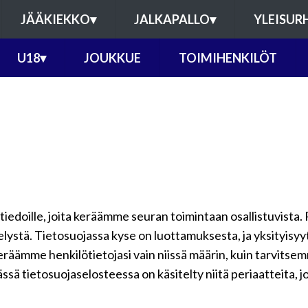
JÄÄKIEKKO
▾
JALKAPALLO
▾
YLEISUR
U18
▾
JOUKKUE
TOIMIHENKILÖT
ötiedoille, joita keräämme seuran toimintaan osallistuvista. 
telystä. Tietosuojassa kyse on luottamuksesta, ja yksityisy
keräämme henkilötietojasi vain niissä määrin, kuin tarvits
ssä tietosuojaselosteessa on käsitelty niitä periaatteita, j