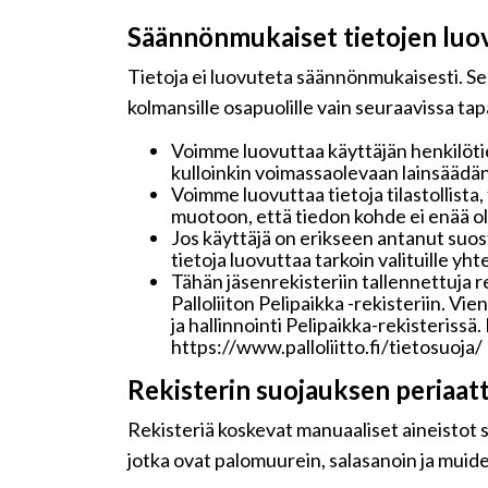
Säännönmukaiset tietojen luo
Tietoja ei luovuteta säännönmukaisesti. Seu
kolmansille osapuolille vain seuraavissa ta
Voimme luovuttaa käyttäjän henkilötie
kulloinkin voimassaolevaan lainsäädän
Voimme luovuttaa tietoja tilastollista,
muotoon, että tiedon kohde ei enää ole
Jos käyttäjä on erikseen antanut su
tietoja luovuttaa tarkoin valituille y
Tähän jäsenrekisteriin tallennettuja 
Palloliiton Pelipaikka -rekisteriin. Vi
ja hallinnointi Pelipaikka-rekisteriss
https://www.palloliitto.fi/tietosuoja/
Rekisterin suojauksen periaat
Rekisteriä koskevat manuaaliset aineistot sä
jotka ovat palomuurein, salasanoin ja muide