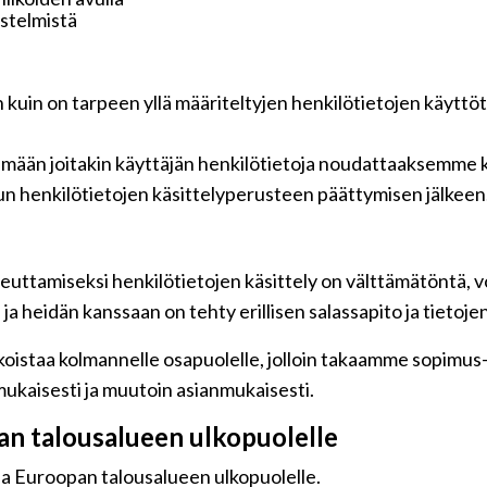
jestelmistä
n kuin on tarpeen yllä määriteltyjen henkilötietojen käyttö
tämään joitakin käyttäjän henkilötietoja noudattaaksemme k
n henkilötietojen käsittelyperusteen päättymisen jälkeen
euttamiseksi henkilötietojen käsittely on välttämätöntä, vo
a heidän kanssaan on tehty erillisen salassapito ja tietoje
oistaa kolmannelle osapuolelle, jolloin takaamme sopimus-jä
ukaisesti ja muutoin asianmukaisesti.
pan talousalueen ulkopuolelle
 ja Euroopan talousalueen ulkopuolelle.