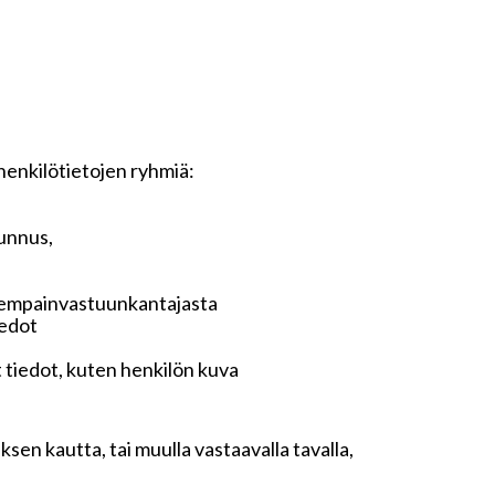
 henkilötietojen ryhmiä:
tunnus,
anhempainvastuunkantajasta
iedot
t tiedot, kuten henkilön kuva
sen kautta, tai muulla vastaavalla tavalla,