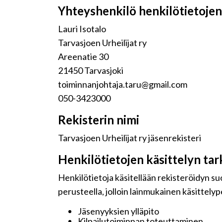
Yhteyshenkilö henkilötietojen 
Lauri Isotalo
Tarvasjoen Urheilijat ry
Areenatie 30
21450 Tarvasjoki
toiminnanjohtaja.taru@gmail.com
050-3423000
Rekisterin nimi
Tarvasjoen Urheilijat ry jäsenrekisteri
Henkilötietojen käsittelyn tar
Henkilötietoja käsitellään rekisteröidyn s
perusteella, jolloin lainmukainen käsittelyp
Jäsenyyksien ylläpito
Kilpailutoiminnan toteuttaminen