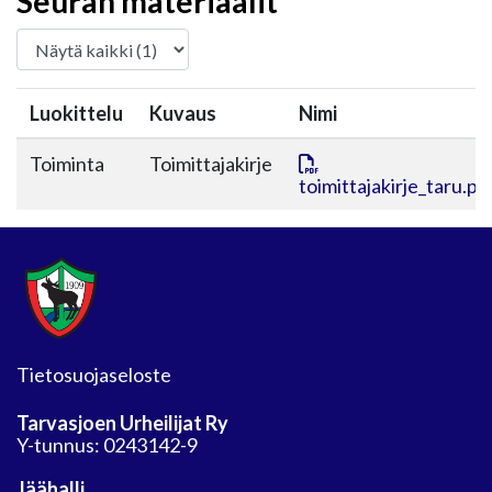
Seuran materiaalit
Luokittelu
Kuvaus
Nimi
Toiminta
Toimittajakirje
toimittajakirje_taru.pd
Tietosuojaseloste
Tarvasjoen Urheilijat Ry
Y-tunnus: 0243142-9
Jäähalli