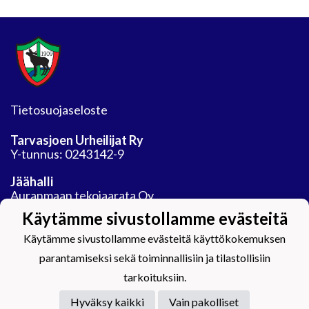
Tietosuojaseloste
Tarvasjoen Urheilijat Ry
Y-tunnus: 0243142-9
Jäähalli
Auranmaan tekojaarata Oy
Areenatie 30
Käytämme sivustollamme evästeitä
21450 Tarvasjoki
Käytämme sivustollamme evästeitä käyttökokemuksen
parantamiseksi sekä toiminnallisiin ja tilastollisiin
tarkoituksiin.
Hyväksy kaikki
Vain pakolliset
Powered by