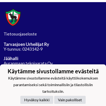
Tietosuojaseloste
Tarvasjoen Urheilijat Ry
Y-tunnus: 0243142-9
Jäähalli
Auranmaan tekojaarata Oy
Areenatie 30
Käytämme sivustollamme evästeitä
21450 Tarvasjoki
Käytämme sivustollamme evästeitä käyttökokemuksen
parantamiseksi sekä toiminnallisiin ja tilastollisiin
tarkoituksiin.
Hyväksy kaikki
Vain pakolliset
Powered by