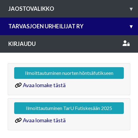
JAOSTOVALIKKO
▾
TARVASJOEN URHEILIJAT RY
▾
KIRJAUDU
Ilmoittautuminen nuorten höntsäfutikseen
Avaa lomake tästä
Ilmoittautuminen TarU Futiskesään 2025
Avaa lomake tästä