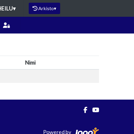
HEILU
▾
Arkisto
▾
Nimi
Powered by