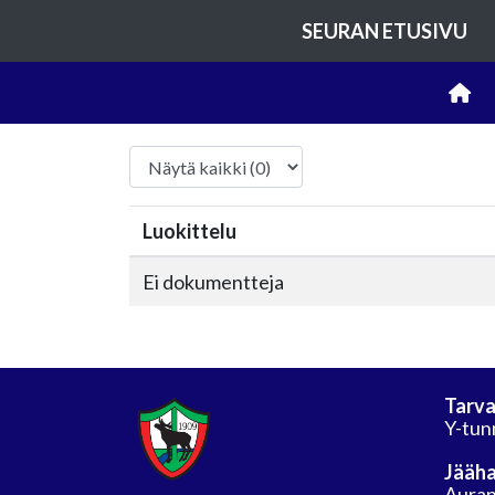
SEURAN ETUSIVU
Luokittelu
Ei dokumentteja
Tarva
Y-tun
Jääha
Auran