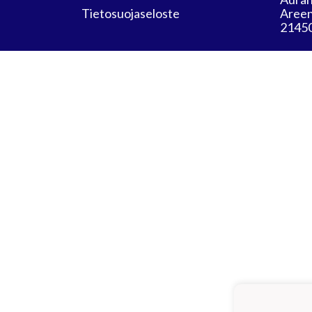
Tietosuojaseloste
Areen
21450