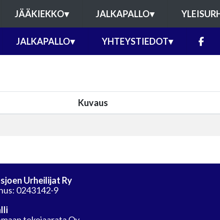
JÄÄKIEKKO
▾
JALKAPALLO
▾
YLEISUR
JALKAPALLO
▾
YHTEYSTIEDOT
▾
Kuvaus
sjoen Urheilijat Ry
nus: 0243142-9
lli
maan tekojaarata Oy