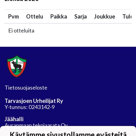
Pvm
Ottelu
Paikka
Sarja
Joukkue
Tulo
Ei otteluita
Tietosuojaseloste
Tarvasjoen Urheilijat Ry
Y-tunnus: 0243142-9
Jäähalli
Auranmaan tekojaarata Oy
Areenatie 30
Käytämme sivustollamme evästeitä