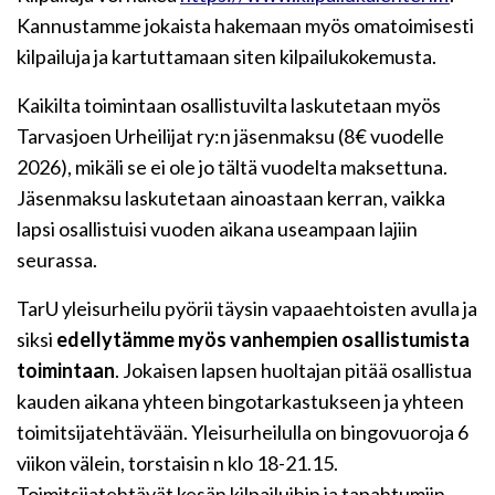
Kannustamme jokaista hakemaan myös omatoimisesti
kilpailuja ja kartuttamaan siten kilpailukokemusta.
Kaikilta toimintaan osallistuvilta laskutetaan myös
Tarvasjoen Urheilijat ry:n jäsenmaksu (8€ vuodelle
2026), mikäli se ei ole jo tältä vuodelta maksettuna.
Jäsenmaksu laskutetaan ainoastaan kerran, vaikka
lapsi osallistuisi vuoden aikana useampaan lajiin
seurassa.
TarU yleisurheilu pyörii täysin vapaaehtoisten avulla ja
siksi
edellytämme myös vanhempien osallistumista
toimintaan
. Jokaisen lapsen huoltajan pitää osallistua
kauden aikana yhteen bingotarkastukseen ja yhteen
toimitsijatehtävään. Yleisurheilulla on bingovuoroja 6
viikon välein, torstaisin n klo 18-21.15.
Toimitsijatehtävät kesän kilpailuihin ja tapahtumiin