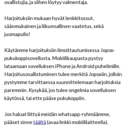
osallistujia, ja siihen löytyy valmentaja.
Harjoituksiin mukaan hyvät lenkkitossut,
säänmukainen ja liikunnallinen vaatetus, sekä
juomapullo!
Käytämme harjoituksiin ilmoittautumisessa Jopox-
pukukoppisovellusta. Mobiilikaupasta pystyy
lataamaan sovelluksen iPhone ja Android puhelimille.
Harjoitusosallistuminen tulee merkitä Jopoxiin, jolloin
pystymme tarvittaessa suunnittelemaan harjoituksia
paremmin. Kysykää, jos tulee ongelmia sovelluksen
käytössä, tai ette pääse pukukoppiin.
Jos haluat liittyä meidän whatsapp-ryhmäämme,
pääset sinne
täältä
(avaa linkki mobiililaitteella).