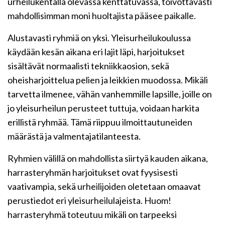
urheilukentällä olevassa kenttätuvassa, toivottavasti
mahdollisimman moni huoltajista pääsee paikalle.
Alustavasti ryhmiä on yksi. Yleisurheilukoulussa
käydään kesän aikana eri lajit läpi, harjoitukset
sisältävät normaalisti tekniikkaosion, sekä
oheisharjoittelua pelien ja leikkien muodossa. Mikäli
tarvetta ilmenee, vähän vanhemmille lapsille, joille on
jo yleisurheilun perusteet tuttuja, voidaan harkita
erillistä ryhmää. Tämä riippuu ilmoittautuneiden
määrästä ja valmentajatilanteesta.
Ryhmien välillä on mahdollista siirtyä kauden aikana,
harrasteryhmän harjoitukset ovat fyysisesti
vaativampia, sekä urheilijoiden oletetaan omaavat
perustiedot eri yleisurheilulajeista. Huom!
harrasteryhmä toteutuu mikäli on tarpeeksi