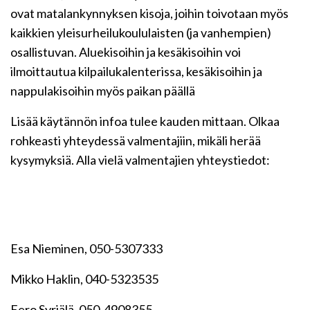
ovat matalankynnyksen kisoja, joihin toivotaan myös
kaikkien yleisurheilukoululaisten (ja vanhempien)
osallistuvan. Aluekisoihin ja kesäkisoihin voi
ilmoittautua kilpailukalenterissa, kesäkisoihin ja
nappulakisoihin myös paikan päällä
Lisää käytännön infoa tulee kauden mittaan. Olkaa
rohkeasti yhteydessä valmentajiin, mikäli herää
kysymyksiä. Alla vielä valmentajien yhteystiedot:
Esa Nieminen, 050-5307333
Mikko Haklin, 040-5323535
Eero Syrjälä, 050-4908355