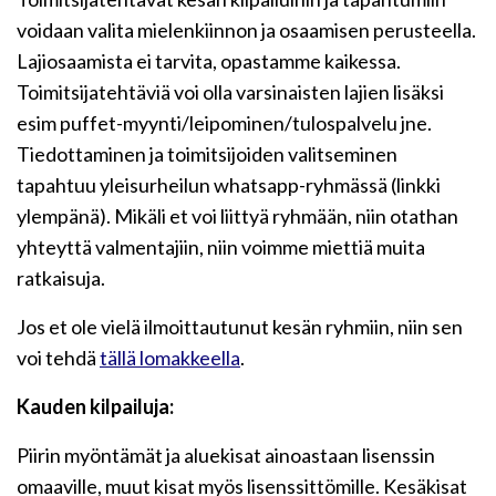
voidaan valita mielenkiinnon ja osaamisen perusteella.
Lajiosaamista ei tarvita, opastamme kaikessa.
Toimitsijatehtäviä voi olla varsinaisten lajien lisäksi
esim puffet-myynti/leipominen/tulospalvelu jne.
Tiedottaminen ja toimitsijoiden valitseminen
tapahtuu yleisurheilun whatsapp-ryhmässä (linkki
ylempänä). Mikäli et voi liittyä ryhmään, niin otathan
yhteyttä valmentajiin, niin voimme miettiä muita
ratkaisuja.
Jos et ole vielä ilmoittautunut kesän ryhmiin, niin sen
voi tehdä
tällä lomakkeella
.
Kauden kilpailuja:
Piirin myöntämät ja aluekisat ainoastaan lisenssin
omaaville, muut kisat myös lisenssittömille. Kesäkisat