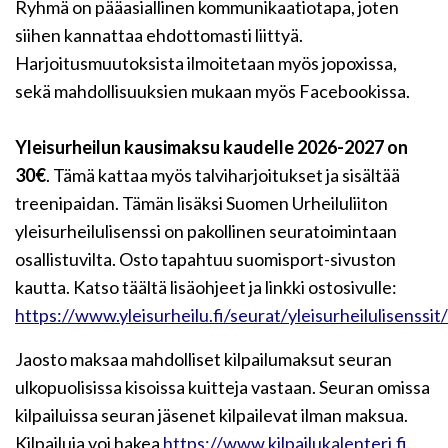
Ryhmä on pääasiallinen kommunikaatiotapa, joten
siihen kannattaa ehdottomasti liittyä.
Harjoitusmuutoksista ilmoitetaan myös jopoxissa,
sekä mahdollisuuksien mukaan myös Facebookissa.
Yleisurheilun kausimaksu kaudelle 2026-2027 on
30€
. Tämä kattaa myös talviharjoitukset ja sisältää
treenipaidan. Tämän lisäksi Suomen Urheiluliiton
yleisurheilulisenssi on pakollinen seuratoimintaan
osallistuvilta. Osto tapahtuu suomisport-sivuston
kautta. Katso täältä lisäohjeet ja linkki ostosivulle:
https://www.yleisurheilu.fi/seurat/yleisurheilulisenssit/
Jaosto maksaa mahdolliset kilpailumaksut seuran
ulkopuolisissa kisoissa kuitteja vastaan. Seuran omissa
kilpailuissa seuran jäsenet kilpailevat ilman maksua.
Kilpailuja voi hakea
https://www.kilpailukalenteri.fi
.