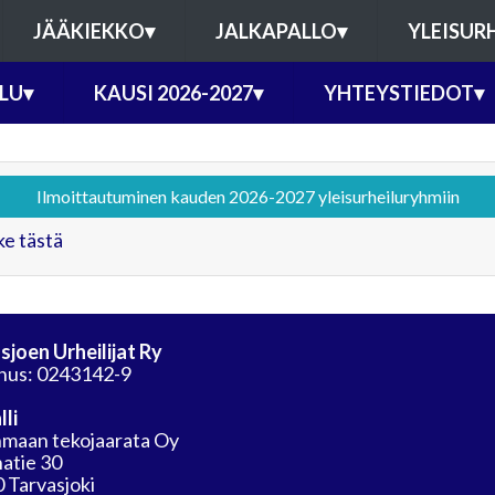
JÄÄKIEKKO
▾
JALKAPALLO
▾
YLEISUR
ILU
▾
KAUSI 2026-2027
▾
YHTEYSTIEDOT
▾
Ilmoittautuminen kauden 2026-2027 yleisurheiluryhmiin
e tästä
sjoen Urheilijat Ry
nus: 0243142-9
lli
maan tekojaarata Oy
atie 30
 Tarvasjoki