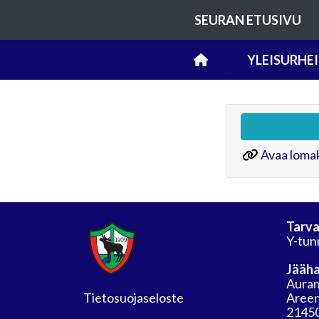
SEURAN ETUSIVU
YLEISURHE
Avaa lomak
Tarva
Y-tun
Jääha
Auran
Tietosuojaseloste
Areen
21450