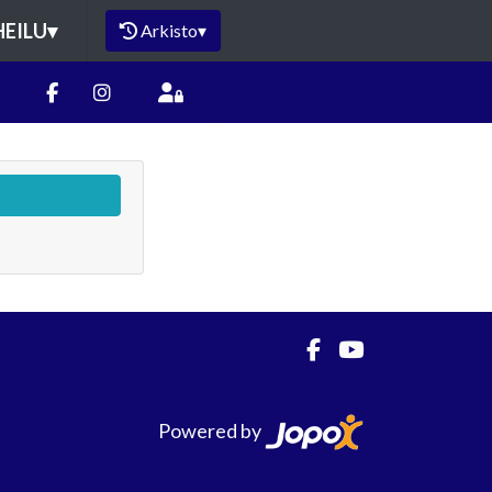
HEILU
▾
Arkisto
▾
Powered by