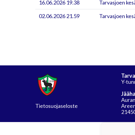
16.06.2026 19.38
Tarvasjoen kesä
02.06.2026 21.59
Tarvasjoen kesä
Tarva
Y-tun
Jääha
Auran
Tietosuojaseloste
Areen
21450