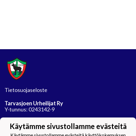
Tietosuojaseloste
Tarvasjoen Urheilijat Ry
Y-tunnus: 0243142-9
Jäähalli
Käytämme sivustollamme evästeitä
Auranmaan tekojaarata Oy
Areenatie 30
Käytämme sivustollamme evästeitä käyttökokemuksen