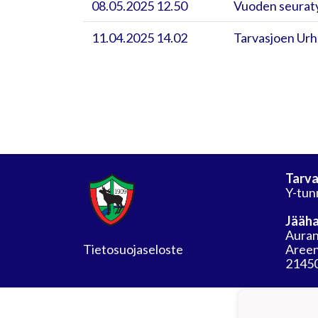
08.05.2025 12.50
Vuoden seurat
11.04.2025 14.02
Tarvasjoen Urh
Tarva
Y-tun
Jääha
Auran
Tietosuojaseloste
Areen
21450