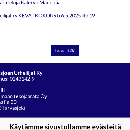
yöntekijä Kalervo Mäenpää
eilijat ry KEVÄTKOKOUS ti 6.5.2025 klo 19
Lataa lisää
sjoen Urheilijat Ry
nus: 0243142-9
lli
maan tekojaarata Oy
atie 30
 Tarvasjoki
Käytämme sivustollamme evästeitä