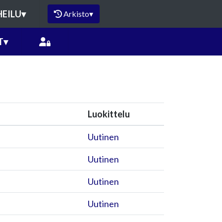
HEILU
▾
Arkisto
▾
T
▾
Luokittelu
Uutinen
Uutinen
Uutinen
Uutinen