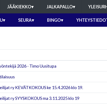
JÄÄKIEKKO
▾
JALKAPALLO
▾
YLEISUR
U
▾
SEURA
▾
BINGO
▾
YHTEYSTIEDO
öntekijä 2026 - Timo Uusitupa
ilaisuus
eilijat ry KEVÄTKOKOUS ke 15.4.2026 klo 19.
eilijat ry SYYSKOKOUS ma 3.11.2025 klo 19