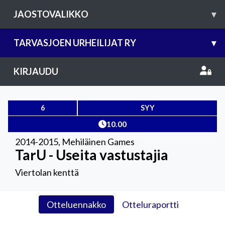
JAOSTOVALIKKO
▾
TARVASJOEN URHEILIJAT RY
▾
KIRJAUDU
6
SYY
10.00
2014-2015
,
Mehiläinen Games
TarU - Useita vastustajia
Viertolan kenttä
Otteluennakko
Otteluraportti