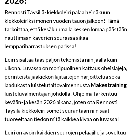
2026!
Rennosti Täysillä- kiekkoleiri palaa heinäkuun
kiekkoleiriksi monen vuoden tauon jälkeen! Tämä
tarkoittaa, että kesäkuumalla kesken lomaa päästään
nauttimaan kaverien seurassa aikaa
lemppariharrastuksen parissa!
Leiri sisältää taas paljon tekemistä niin jäällä kuin
ulkona. Luvassa on monipuolinen kattaus oheislajeja,
perinteistä jääkiekon lajitaitojen harjoittelua sekä
laadukasta luistelutaitovalmennusta
Makestraining
luisteluvalmentajan johdolla! Ohjelma tarkentuu
kevään- ja kesän 2026 aikana, joten ota Rennosti
Täysilä kiekkoleiri somet seurantaan niin saat
tuoreeltaan tiedon mitä kaikkea kivaa on luvassa!
Leiri on avoin kaikkien seurojen pelaajille ja soveltuu