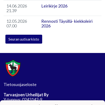
14.06.2026
Leirikirje 2026
21.39
12.05.2026
Rennosti Täysillä- kiekkoleiri
07.00
2026
Seuran uutisarkisto
Tietosuojaseloste
Tarvasjoen Urheilijat Ry
Y-tunnus: 0243142-9