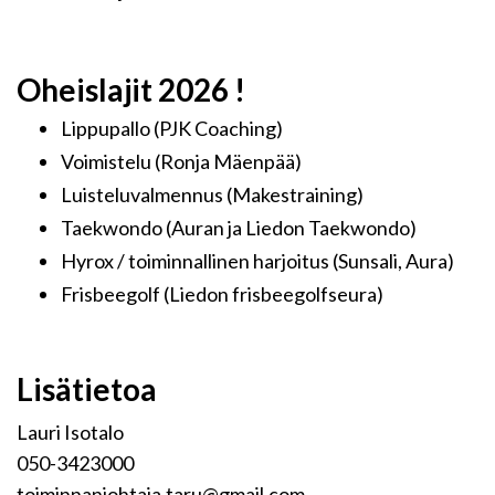
Oheislajit 2026 !
Lippupallo (PJK Coaching)
Voimistelu (Ronja Mäenpää)
Luisteluvalmennus (Makestraining)
Taekwondo (Auran ja Liedon Taekwondo)
Hyrox / toiminnallinen harjoitus (Sunsali, Aura)
Frisbeegolf (Liedon frisbeegolfseura)
Lisätietoa
Lauri Isotalo
050-3423000
toiminnanjohtaja.taru@gmail.com