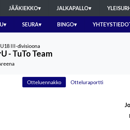
JÄÄKIEKKO
▾
JALKAPALLO
▾
YLEISUR
U
▾
SEURA
▾
BINGO
▾
YHTEYSTIEDO
,
U18 III-divisioona
rU - TuTo Team
Areena
Otteluennakko
Otteluraportti
J