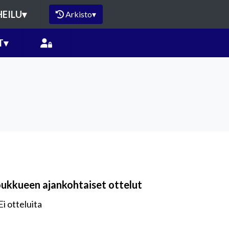
HEILU
▾
Arkisto
▾
T
▾
oukkueen ajankohtaiset ottelut
Ei otteluita