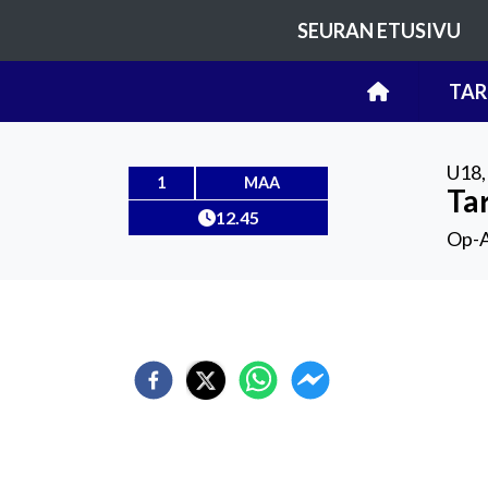
SEURAN ETUSIVU
TAR
U18
1
MAA
Ta
12.45
Op-