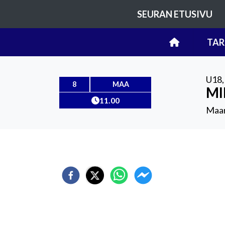
SEURAN ETUSIVU
TAR
U18
8
MAA
MI
11.00
Maar