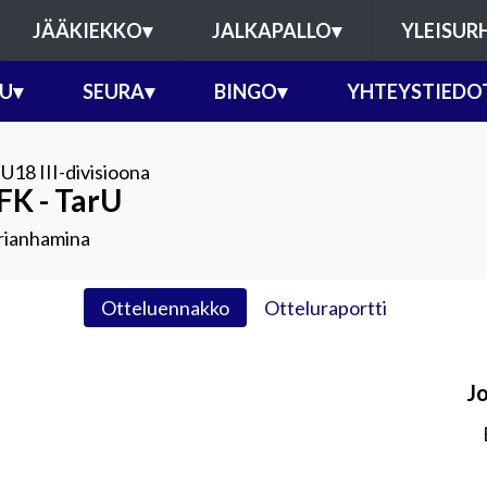
JÄÄKIEKKO
▾
JALKAPALLO
▾
YLEISUR
U
▾
SEURA
▾
BINGO
▾
YHTEYSTIEDO
,
U18 III-divisioona
FK - TarU
ianhamina
Otteluennakko
Otteluraportti
J