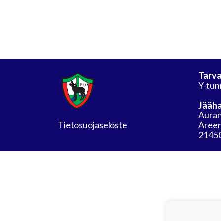
Tarva
Y-tun
Jääha
Auran
Tietosuojaseloste
Areen
21450