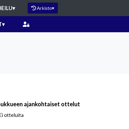
HEILU
▾
Arkisto
▾
T
▾
oukkueen ajankohtaiset ottelut
Ei otteluita