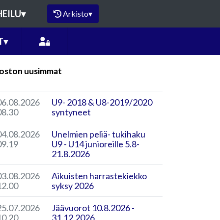
HEILU
▾
Arkisto
▾
T
▾
oston uusimmat
06.08.2026
U9- 2018 & U8-2019/2020
08.30
syntyneet
04.08.2026
Unelmien peliä- tukihaku
09.19
U9 - U14 junioreille 5.8-
21.8.2026
03.08.2026
Aikuisten harrastekiekko
12.00
syksy 2026
25.07.2026
Jäävuorot 10.8.2026 -
10.20
31.12.2026