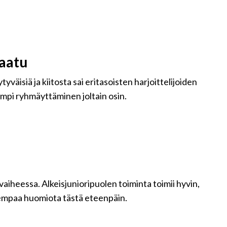
aatu
yväisiä ja kiitosta sai eritasoisten harjoittelijoiden
pi ryhmäyttäminen joltain osin.
aiheessa. Alkeisjunioripuolen toiminta toimii hyvin,
rempaa huomiota tästä eteenpäin.