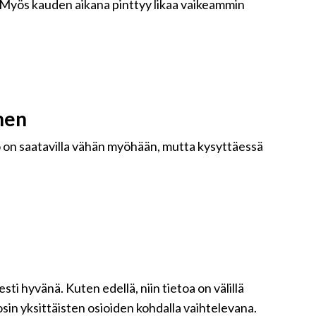
ja. Myös kauden aikana pinttyy likaa vaikeammin
nen
to on saatavilla vähän myöhään, mutta kysyttäessä
i hyvänä. Kuten edellä, niin tietoa on välillä
osin yksittäisten osioiden kohdalla vaihtelevana.