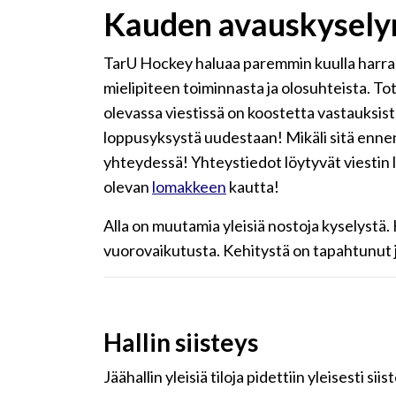
Kauden avauskysely
TarU Hockey haluaa paremmin kuulla harrast
mielipiteen toiminnasta ja olosuhteista. T
olevassa viestissä on koostetta vastauksis
loppusyksystä uudestaan! Mikäli sitä ennen
yhteydessä! Yhteystiedot löytyvät viestin l
olevan
lomakkeen
kautta!
Alla on muutamia yleisiä nostoja kyselystä. K
vuorovaikutusta. Kehitystä on tapahtunut 
Hallin siisteys
Jäähallin yleisiä tiloja pidettiin yleisesti 