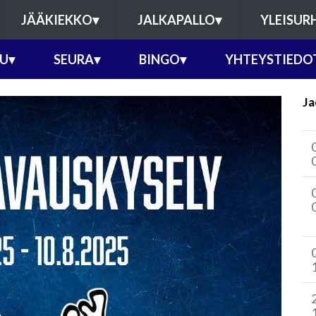
JÄÄKIEKKO
▾
JALKAPALLO
▾
YLEISUR
U
▾
SEURA
▾
BINGO
▾
YHTEYSTIEDO
Ja