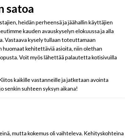
n satoa
ajien, heidän perheensä ja jäähallin käyttäjien
oteutimme kauden avauskyselyn elokuussa ja alla
ta. Vastaava kysely tullaan toteuttamaan
 huomaat kehitettäviä asioita, niin olethan
opusta. Voit myös lähettää palautetta kotisivuilla
iitos kaikille vastanneille ja jatketaan avointa
jo senkin suhteen syksyn aikana!
siisteinä, mutta kokemus oli vaihteleva. Kehityskohteina