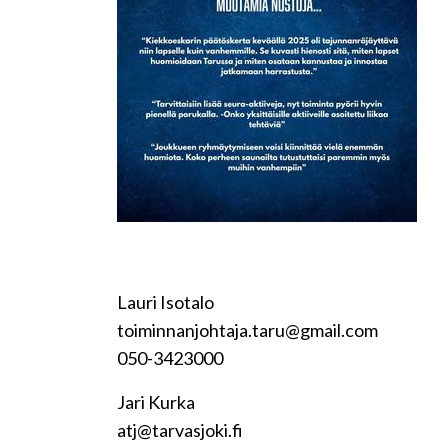
Lauri Isotalo
toiminnanjohtaja.taru@gmail.com
050-3423000
Jari Kurka
atj@tarvasjoki.fi