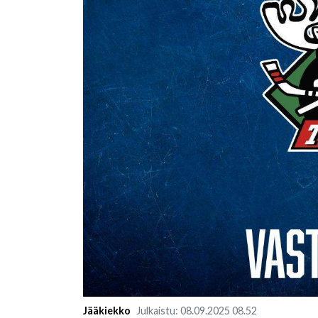
Jääkiekko
Julkaistu
:
08.09.2025
08.52