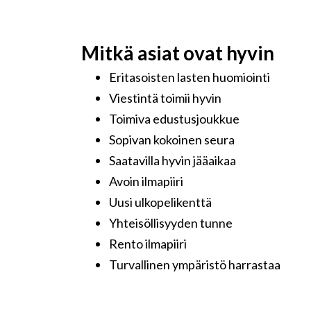
Mitkä asiat ovat hyvin
Eritasoisten lasten huomiointi
Viestintä toimii hyvin
Toimiva edustusjoukkue
Sopivan kokoinen seura
Saatavilla hyvin jääaikaa
Avoin ilmapiiri
Uusi ulkopelikenttä
Yhteisöllisyyden tunne
Rento ilmapiiri
Turvallinen ympäristö harrastaa