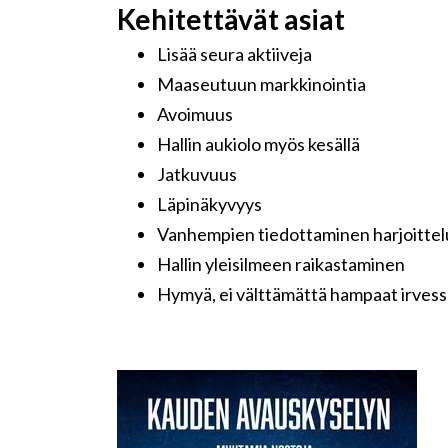
Kehitettävät asiat
Lisää seura aktiiveja
Maaseutuun markkinointia
Avoimuus
Hallin aukiolo myös kesällä
Jatkuvuus
Läpinäkyvyys
Vanhempien tiedottaminen harjoittel
Hallin yleisilmeen raikastaminen
Hymyä, ei välttämättä hampaat irvess