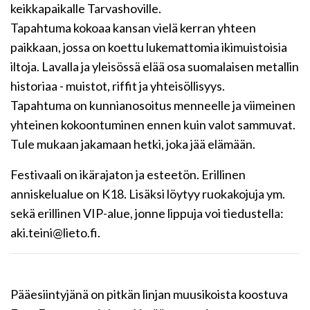
keikkapaikalle Tarvashoville.
Tapahtuma kokoaa kansan vielä kerran yhteen
paikkaan, jossa on koettu lukemattomia ikimuistoisia
iltoja. Lavalla ja yleisössä elää osa suomalaisen metallin
historiaa - muistot, riffit ja yhteisöllisyys.
Tapahtuma on kunnianosoitus menneelle ja viimeinen
yhteinen kokoontuminen ennen kuin valot sammuvat.
Tule mukaan jakamaan hetki, joka jää elämään.
Festivaali on ikärajaton ja esteetön. Erillinen
anniskelualue on K18. Lisäksi löytyy ruokakojuja ym.
sekä erillinen VIP-alue, jonne lippuja voi tiedustella:
aki.teini@lieto.fi.
Pääesiintyjänä on pitkän linjan muusikoista koostuva