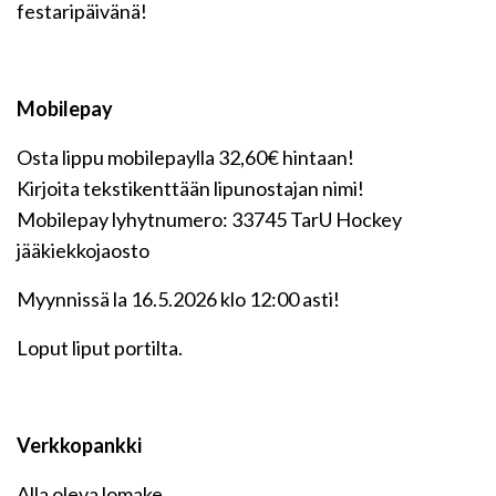
festaripäivänä!
Mobilepay
Osta lippu mobilepaylla 32,60€ hintaan!
Kirjoita tekstikenttään lipunostajan nimi!
Mobilepay lyhytnumero: 33745 TarU Hockey
jääkiekkojaosto
Myynnissä la 16.5.2026 klo 12:00 asti!
Loput liput portilta.
Verkkopankki
Alla oleva lomake