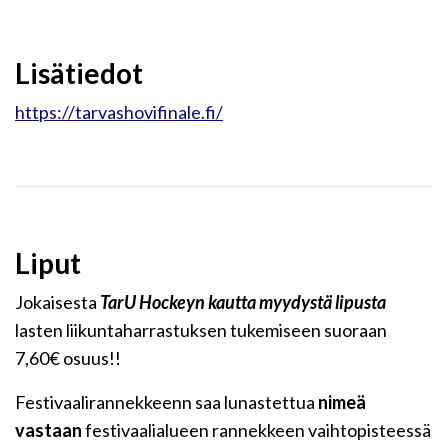
Lisätiedot
https://tarvashovifinale.fi/
Liput
Jokaisesta
TarU Hockeyn kautta
myydystä lipusta
lasten liikuntaharrastuksen tukemiseen suoraan
7,60€ osuus!!
Festivaalirannekkeenn saa lunastettua
nimeä
vastaan
festivaalialueen rannekkeen vaihtopisteessä