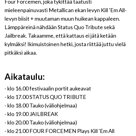
Four Forcemen, joka tykittää taatusti
mieleenpainuvasti Metallican ekan levyn Kill 'Em All-
levyn biisit + muutaman muun huikean kappaleen.
Lämppäreinä nähdään Status Quo Tribute sekä
Jailbreak. Takaamme, että kattaus ei jätä ketään
kylmäksi! Ikimuistoinen hetki, josta riittää juttu vielä
pitkäksi aikaa.
Aikataulu:
- klo 16.00 festivaalin portit aukeavat
- klo 17.00 STATUS QUO TRIBUTE
- klo 18.00 Tauko (väliohjelmaa)
- klo 19.00 JAILBREAK
- klo 20.00 Tauko (väliohjelmaa)
- klo 21.00 FOUR FORCEMEN Plays Kill 'Em All