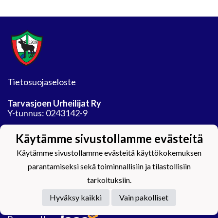
Tietosuojaseloste
Tarvasjoen Urheilijat Ry
Y-tunnus: 0243142-9
Jäähalli
Käytämme sivustollamme evästeitä
Auranmaan tekojaarata Oy
Areenatie 30
Käytämme sivustollamme evästeitä käyttökokemuksen
21450 Tarvasjoki
parantamiseksi sekä toiminnallisiin ja tilastollisiin
tarkoituksiin.
Hyväksy kaikki
Vain pakolliset